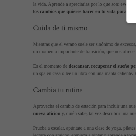
la vida. Aprende a apreciarlas por lo que son: evoluc
los cambios que quieres hacer en tu vida para fina
Cuida de ti mismo
Mientras que el verano suele ser sinónimo de excesos, 
un momento importante de transición, que nos ofrece l
Es el momento de
descansar, recuperar el sueño pe
un spa en casa o lee un libro con una manta caliente.
Cambia tu rutina
Aprovecha el cambio de estación para incluir una nuev
nueva afición
y, quién sabe, tal vez descubrir una nu
Prueba a escalar, apúntate a una clase de yoga, pilate
lectura con amigos, empieza a pintar o aprende a toca