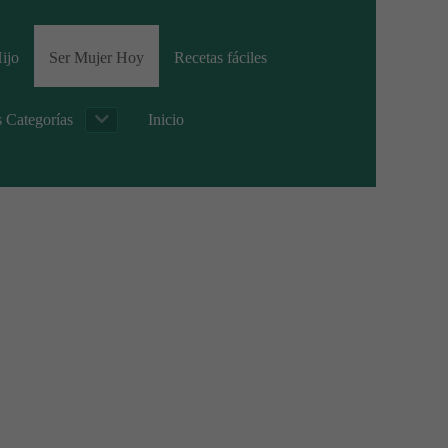
ijo
Ser Mujer Hoy
Recetas fáciles
s Categorías
Inicio