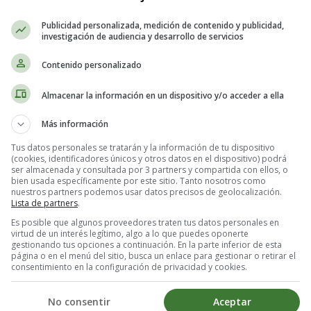
odificar tu círculo de amistades
, para
alejarte de personas que no 
Publicidad personalizada, medición de contenido y publicidad,
tener en cuenta a aquellos que no te dan el valor que tienes.
investigación de audiencia y desarrollo de servicios
Contenido personalizado
a rutina en septiembre
Almacenar la información en un dispositivo y/o acceder a ella
acompañada de la nostalgia por las escapadas veraniegas, la
preparación d
Más información
 llegada de la
Navidad
.
Tus datos personales se tratarán y la información de tu dispositivo
(cookies, identificadores únicos y otros datos en el dispositivo) podrá
e de nuestra propia decisión, y aunque asumir riesgos puede generar pé
ser almacenada y consultada por 3 partners y compartida con ellos, o
bien usada específicamente por este sitio. Tanto nosotros como
nuestros partners podemos usar datos precisos de geolocalización.
Lista de partners
.
Es posible que algunos proveedores traten tus datos personales en
virtud de un interés legítimo, algo a lo que puedes oponerte
gestionando tus opciones a continuación. En la parte inferior de esta
 de forma positiva
. A menudo asociamos el final del verano con algo ne
página o en el menú del sitio, busca un enlace para gestionar o retirar el
consentimiento en la configuración de privacidad y cookies.
n lugar de dejar que la nostalgia se apodere de ti, este año simplemente
No consentir
Aceptar
 cambios de estación y reconocer los beneficios que pueden aportar. Las 