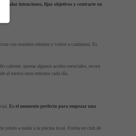
mular intenciones, fijar objetivos y centrarte en
onectar con nosotros mismos y volver a cuidarnos. Es
ño caliente, quema algunos aceites esenciales, recrea
cale al menos unos minutos cada día.
cial.
Es el momento perfecto para empezar una
ión yendo a nadar a la piscina local. Forma un club de