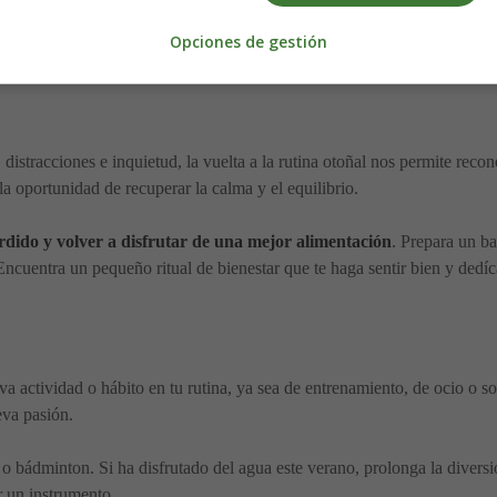
ión, transformación, cambio continuo.
Aprovecha este momento para for
Opciones de gestión
les de año.
distracciones e inquietud, la vuelta a la rutina otoñal nos permite rec
a oportunidad de recuperar la calma y el equilibrio.
rdido y volver a disfrutar de una mejor alimentación
. Prepara un ba
 Encuentra un pequeño ritual de bienestar que te haga sentir bien y dedí
a actividad o hábito en tu rutina, ya sea de entrenamiento, de ocio o so
eva pasión.
s o bádminton. Si ha disfrutado del agua este verano, prolonga la divers
r un instrumento.