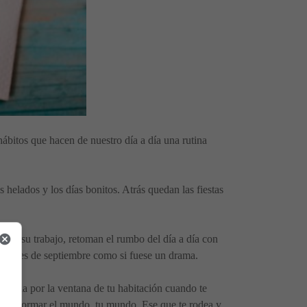
hábitos que hacen de nuestro día a día una rutina
s helados y los días bonitos. Atrás quedan las fiestas
 con su trabajo, retoman el rumbo del día a día con
an el mes de septiembre como si fuese un drama.
 magia por la ventana de tu habitación cuando te
transformar el mundo, tu mundo. Ese que te rodea y