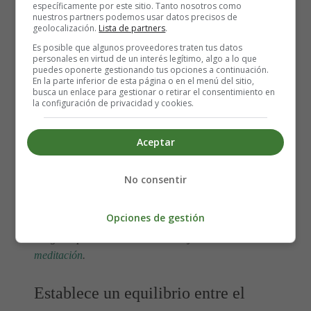
sobre proyectos interesantes en los que puedes participar
específicamente por este sitio. Tanto nosotros como
nuestros partners podemos usar datos precisos de
o considerar la posibilidad de ampliar tus habilidades a
geolocalización.
Lista de partners
.
través de cursos de formación o capacitación.
Es posible que algunos proveedores traten tus datos
personales en virtud de un interés legítimo, algo a lo que
puedes oponerte gestionando tus opciones a continuación.
Cuida tu bienestar fisico y
En la parte inferior de esta página o en el menú del sitio,
busca un enlace para gestionar o retirar el consentimiento en
emocional
la configuración de privacidad y cookies.
El bienestar físico y emocional juega un papel crucial en
Aceptar
nuestra motivación en el trabajo. Asegúrate de cuidar tu
salud mediante una alimentación equilibrada, ejercicio
No consentir
regular y descanso adecuado. Además,
encuentra tiempo
para actividades que te proporcionan satisfacción y
Opciones de gestión
relajación, como practicar hobbies, socializar con
amigos o practicar técnicas de relajación como la
meditación
.
Establece un equilibrio entre el