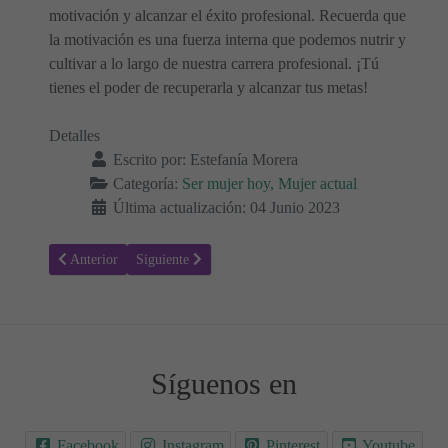
motivación y alcanzar el éxito profesional. Recuerda que
la motivación es una fuerza interna que podemos nutrir y
cultivar a lo largo de nuestra carrera profesional. ¡Tú
tienes el poder de recuperarla y alcanzar tus metas!
Detalles
Escrito por:
Estefanía Morera
Categoría:
Ser mujer hoy, Mujer actual
Última actualización: 04 Junio 2023
Artículo anterior: Superando el miedo a envejecer: Descubriendo el p
Artículo siguiente: Razones para decidir un divorcio: 7
Anterior
Siguiente
Síguenos en
Facebook
Instagram
Pinterest
Youtube