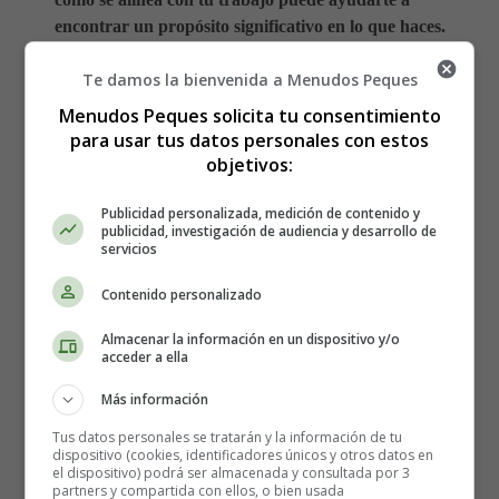
encontrar un propósito significativo en lo que haces.
Te damos la bienvenida a Menudos Peques
Establece metas claras y realistas
Menudos Peques solicita tu consentimiento
para usar tus datos personales con estos
Una vez que hayas identificado tus metas y valores, es
objetivos:
fundamental establecer metas claras y realistas.
Divide
tus objetivos en metas a corto y largo plazo, y
Publicidad personalizada, medición de contenido y
asegúrate de que sean medibles y alcanzables.
publicidad, investigación de audiencia y desarrollo de
servicios
Establecer metas te brindará un sentido de dirección y te
motivará a medida que avances hacia su consecución.
Contenido personalizado
Busca nuevas oportunidades y retos
Almacenar la información en un dispositivo y/o
acceder a ella
Más información
La falta de motivación en el trabajo puede ser el resultado
de quedarse estancado o aburrido en una rutina. Busca
Tus datos personales se tratarán y la información de tu
nuevas oportunidades y retos que te permitan crecer y
dispositivo (cookies, identificadores únicos y otros datos en
el dispositivo) podrá ser almacenada y consultada por 3
desarrollarte profesionalmente.
Pregunta a tu supervisor
partners y compartida con ellos, o bien usada