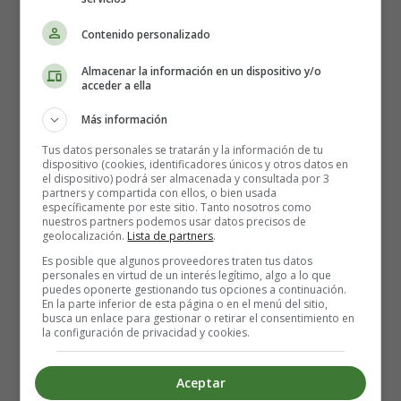
reconstruirla. La
infidelidad
puede causar un daño
profundo y duradero, y en algunos casos, la única
Contenido personalizado
manera de seguir adelante es poner fin al matrimonio.
2️⃣
Abuso físico o emocional
: Nadie merece ser
Almacenar la información en un dispositivo y/o
acceder a ella
maltratado física o emocionalmente. Si estás en una
relación en la que sufres abuso, es importante
Más información
priorizar tu seguridad y bienestar. El divorcio puede
Tus datos personales se tratarán y la información de tu
ser la única manera de liberarte de esa situación
dispositivo (cookies, identificadores únicos y otros datos en
tóxica y buscar una vida mejor.
el dispositivo) podrá ser almacenada y consultada por 3
partners y compartida con ellos, o bien usada
3️⃣
Incompatibilidad irreconciliable
: A veces, a
específicamente por este sitio. Tanto nosotros como
pesar de los esfuerzos, las parejas descubren que son
nuestros partners podemos usar datos precisos de
geolocalización.
Lista de partners
.
simplemente incompatibles en muchos aspectos
Es posible que algunos proveedores traten tus datos
importantes de la vida. Pueden tener valores y metas
personales en virtud de un interés legítimo, algo a lo que
diferentes, o simplemente haber crecido en
puedes oponerte gestionando tus opciones a continuación.
En la parte inferior de esta página o en el menú del sitio,
direcciones separadas. En tales casos, el divorcio
busca un enlace para gestionar o retirar el consentimiento en
puede permitirles encontrar a alguien más compatible
la configuración de privacidad y cookies.
con quien construir una relación más satisfactoria.
4️⃣
Problemas financieros
: El dinero puede ser una
Aceptar
fuente constante de conflicto en una relación. Si las