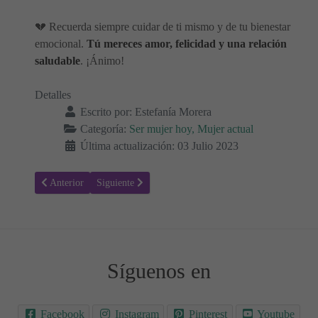
💔 Recuerda siempre cuidar de ti mismo y de tu bienestar
emocional.
Tú mereces amor, felicidad y una relación
saludable
. ¡Ánimo!
Detalles
Escrito por:
Estefanía Morera
Categoría:
Ser mujer hoy, Mujer actual
Última actualización: 03 Julio 2023
Artículo anterior: Estrategias Efectivas para Motivarte y Alcanzar el
Artículo siguiente: Descubre el poder de tus emociones
Anterior
Siguiente
Síguenos en
Facebook
Instagram
Pinterest
Youtube