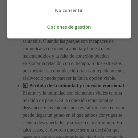
tensiones financieras se vuelven abrumadoras y no se
No consentir
encuentran soluciones viables, la presión constante
puede desgastar la relación y llevar al divorcio.
5️⃣
Falta de comunicación
: La
comunicación
Opciones de gestión
efectiva
es esencial para mantener una relación
saludable. Cuando las parejas son incapaces de
comunicarse de manera abierta y honesta, los
malentendidos y la falta de conexión pueden
erosionar la relación con el tiempo. Si los esfuerzos
por mejorar la comunicación fracasan repetidamente,
el divorcio puede parecer la única opción viable.
6️⃣
Pérdida de la intimidad y conexión emocional
:
El amor y la intimidad son elementos vitales en una
relación de pareja. Si la conexión emocional se
desvanece y los intentos por revitalizarla son en vano,
puede llegar un punto en el que ambos cónyuges se
sientan desconectados y solos en el matrimonio. En
tales casos, el divorcio puede ser una decisión que
permita a ambos encontrar la felicidad y la conexión