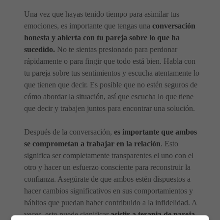
Una vez que hayas tenido tiempo para asimilar tus
emociones, es importante que tengas una
conversación
honesta y abierta con tu pareja sobre lo que ha
sucedido.
No te sientas presionado para perdonar
rápidamente o para fingir que todo está bien. Habla con
tu pareja sobre tus sentimientos y escucha atentamente lo
que tienen que decir. Es posible que no estén seguros de
cómo abordar la situación, así que escucha lo que tiene
que decir y trabajen juntos para encontrar una solución.
Después de la conversación,
es importante que ambos
se comprometan a trabajar en la relación
. Esto
significa ser completamente transparentes el uno con el
otro y hacer un esfuerzo consciente para reconstruir la
confianza. Asegúrate de que ambos estén dispuestos a
hacer cambios significativos en sus comportamientos y
hábitos que puedan haber contribuido a la infidelidad. A
veces, esto puede significar
asistir a terapia de pareja