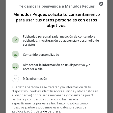
para recibir ayuda profesional.
Te damos la bienvenida a Menudos Peques
Menudos Peques solicita tu consentimiento
Es importante que seas paciente y compasivo contigo
para usar tus datos personales con estos
mismo durante este proceso.
La curación no sucede de
objetivos:
la noche a la mañana
. Es un proceso que requiere
tiempo, esfuerzo y paciencia.
No te sientas obligado a
Publicidad personalizada, medición de contenido y
perdonar rápidamente, pero también asegúrate de no
publicidad, investigación de audiencia y desarrollo de
servicios
guardar rencor y resentimiento indefinidamente
. Si
sientes que necesitas ayuda para superar tus sentimientos,
Contenido personalizado
considera hablar con un terapeuta o un consejero de
confianza.
Almacenar la información en un dispositivo y/o
acceder a ella
Asegúrate de que ambos estén dispuestos a
Más información
comprometerse con la relación. Esto significa no solo
Tus datos personales se tratarán y la información de tu
trabajar juntos para superar la infidelidad, sino también
dispositivo (cookies, identificadores únicos y otros datos en
asegurarse de que estén satisfechos con la relación en
el dispositivo) podrá ser almacenada y consultada por 3
partners y compartida con ellos, o bien usada
general. Hablen sobre las necesidades emocionales y
específicamente por este sitio. Tanto nosotros como
físicas del otro, y hagan un esfuerzo para cumplirlas.
nuestros partners podemos usar datos precisos de
geolocalización.
Lista de partners
.
También es importante
establecer límites y expectativas