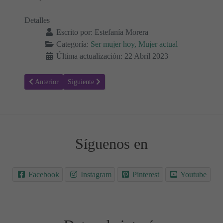
Detalles
Escrito por:
Estefanía Morera
Categoría:
Ser mujer hoy, Mujer actual
Última actualización: 22 Abril 2023
Artículo anterior: Estrategias de Automotivación para alcanzar tus M
Artículo siguiente: El papel esencial del Padre en la Cr
Anterior
Siguiente
Síguenos en
Facebook
Instagram
Pinterest
Youtube