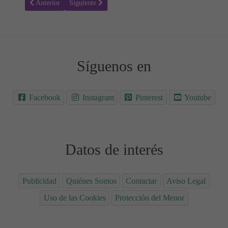
Artículo anterior: La noche de San Juan en la literatura y el cine 🔥
Artículo siguiente: Agotamiento Parental en Verano: 8 
Anterior
Siguiente
Síguenos en
Facebook
Instagram
Pinterest
Youtube
Datos de interés
Publicidad
Quiénes Somos
Contactar
Aviso Legal
Uso de las Cookies
Protección del Menor