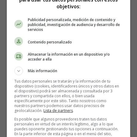
así que evita llevar demasiadas cosas innecesarias.
objetivos:
Publicidad personalizada, medición de contenido y
Mantén un presupuesto
publicidad, investigación de audiencia y desarrollo de
servicios
El dinero puede ser un factor importante en tus
Contenido personalizado
vacaciones, así que establece un presupuesto claro y
Almacenar la información en un dispositivo y/o
mantente fiel a él. Decide cuánto estás dispuesto a gastar
acceder a ella
en alojamiento, transporte, comida y actividades.
Busca
ofertas y descuentos, come en restaurantes locales en
Más información
lugar de lugares turísticos más caros, y considera
Tus datos personales se tratarán y la información de tu
opciones de transporte económicas como el transporte
dispositivo (cookies, identificadores únicos y otros datos en
el dispositivo) podrá ser almacenada y consultada por 3
público o el alquiler de bicicletas.
partners y compartida con ellos, o bien usada
específicamente por este sitio. Tanto nosotros como
nuestros partners podemos usar datos precisos de
Sumérgete en la cultura local
geolocalización.
Lista de partners
.
Es posible que algunos proveedores traten tus datos
personales en virtud de un interés legítimo, algo a lo que
Una de las mejores partes de unas vacaciones de verano
puedes oponerte gestionando tus opciones a continuación.
En la parte inferior de esta página o en el menú del sitio,
es la oportunidad de sumergirse en la cultura local.