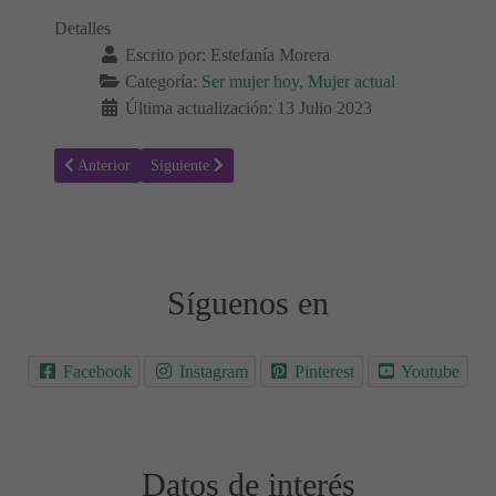
Detalles
Escrito por:
Estefanía Morera
Categoría:
Ser mujer hoy, Mujer actual
Última actualización: 13 Julio 2023
Artículo anterior: Meditación: Qué es, cómo Meditar para Principiante
Artículo siguiente: El Síndrome de Burnout: Madres y 
Anterior
Siguiente
Síguenos en
Facebook
Instagram
Pinterest
Youtube
Datos de interés