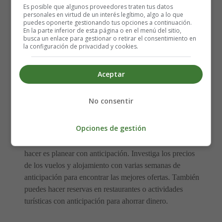
Es posible que algunos proveedores traten tus datos
Viaja en transporte público 🚍
personales en virtud de un interés legítimo, algo a lo que
puedes oponerte gestionando tus opciones a continuación.
En la parte inferior de esta página o en el menú del sitio,
busca un enlace para gestionar o retirar el consentimiento en
Si no quieres gastar mucho dinero en taxis o alquilar un
la configuración de privacidad y cookies.
coche, considera la posibilidad de viajar en transporte
público. Muchas ciudades tienen un sistema de
Aceptar
transporte público eficiente y económico que te
permitirá moverte con facilidad y ahorrar dinero
.
No consentir
Planea con anticipación
Opciones de gestión
Si quieres ahorrar dinero en tu viaje, lo mejor que puedes
hacer es planear con anticipación. Investiga los precios
de los vuelos y alojamiento con varias semanas de
anticipación para encontrar las mejores ofertas. También
puedes hacer reservas en restaurantes o actividades
turísticas con anticipación para ahorrar dinero.