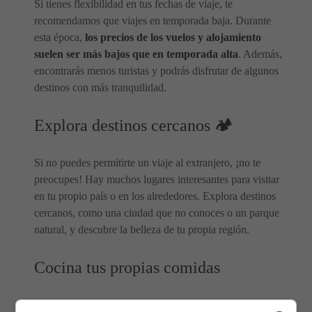
Si tienes flexibilidad en tus fechas de viaje, te
recomendamos que viajes en temporada baja. Durante
esta época,
los precios de los vuelos y alojamiento
suelen ser más bajos que en temporada alta
. Además,
encontrarás menos turistas y podrás disfrutar de algunos
destinos con más tranquilidad.
Explora destinos cercanos 🏕
Si no puedes permitirte un viaje al extranjero, ¡no te
preocupes! Hay muchos lugares interesantes para visitar
en tu propio país o en los alrededores. Explora destinos
cercanos, como una ciudad que no conoces o un parque
natural, y descubre la belleza de tu propia región.
Cocina tus propias comidas
Comer fuera de casa puede ser caro, especialmente si lo