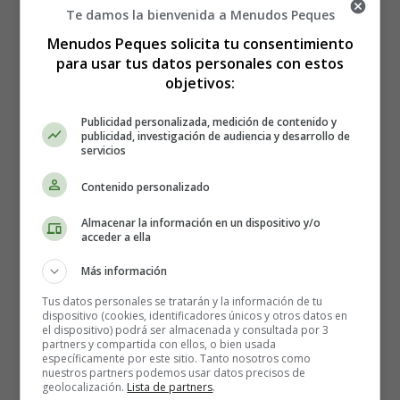
haces en lugares turísticos. Si quieres ahorrar dinero,
Te damos la bienvenida a Menudos Peques
considera la posibilidad de
cocinar tus propias comidas
.
Menudos Peques solicita tu consentimiento
Puedes hacer una lista de compras antes de salir de casa y
para usar tus datos personales con estos
comprar los ingredientes en un supermercado local.
objetivos:
Cocinar juntos también puede ser una experiencia
divertida y romántica.
Publicidad personalizada, medición de contenido y
publicidad, investigación de audiencia y desarrollo de
servicios
Busca actividades gratuitas o
Contenido personalizado
económicas
Almacenar la información en un dispositivo y/o
acceder a ella
No todas las actividades turísticas tienen que ser costosas.
Muchas ciudades ofrecen actividades gratuitas o
Más información
económicas que puedes disfrutar con tu pareja. Por
Tus datos personales se tratarán y la información de tu
ejemplo, pasear por un parque, visitar un museo gratuito
dispositivo (cookies, identificadores únicos y otros datos en
el dispositivo) podrá ser almacenada y consultada por 3
o ir a un concierto al aire libre. Investiga un poco antes
partners y compartida con ellos, o bien usada
de llegar a tu destino y haz una lista de actividades
específicamente por este sitio. Tanto nosotros como
nuestros partners podemos usar datos precisos de
gratuitas o económicas para hacer juntos.
geolocalización.
Lista de partners
.