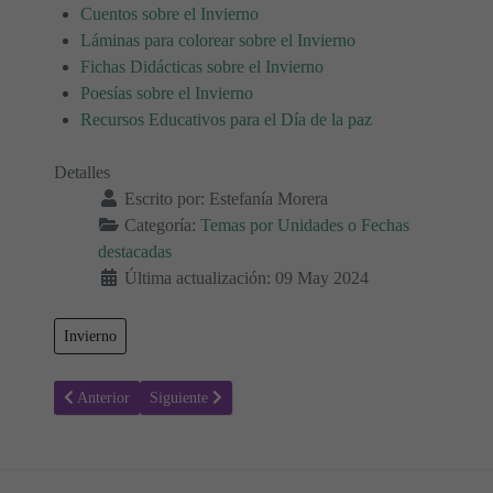
Cuentos sobre el Invierno
Láminas para colorear sobre el Invierno
Fichas Didácticas sobre el Invierno
Poesías sobre el Invierno
Recursos Educativos para el Día de la paz
Detalles
Escrito por:
Estefanía Morera
Categoría:
Temas por Unidades o Fechas
destacadas
Última actualización: 09 May 2024
Invierno
Artículo anterior: La Hora del Planeta 🌏 26 de marzo
Artículo siguiente: Día Internacional de los Niños Ino
Anterior
Siguiente