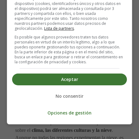
dispositivo (cookies, identificadores únicos y otros datos en
el dispositivo) podrá ser almacenada y consultada por 3
partners y compartida con ellos, o bien usada
específicamente por este sitio. Tanto nosotros como
nuestros partners podemos usar datos precisos de
geolocalización.
Lista de partners
.
Es posible que algunos proveedores traten tus datos
personales en virtud de un interés legítimo, algo a lo que
puedes oponerte gestionando tus opciones a continuación.
En la parte inferior de esta página o en el menú del sitio,
busca un enlace para gestionar o retirar el consentimiento en
la configuración de privacidad y cookies.
Aceptar
No consentir
Opciones de gestión
El
invierno
trae oportunidades divertidas para enseñar
sobre el
clima, las diferentes culturas y la nieve
.
Aunque no todas las regiones experimentan la nieve, es