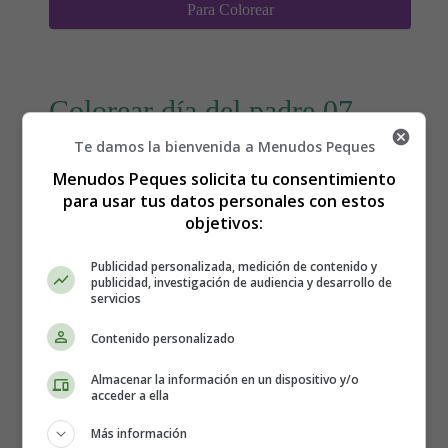
Para Colorear
Colorear día del padre 07 -
Te damos la bienvenida a Menudos Peques
Láminas Para Colorear
Menudos Peques solicita tu consentimiento
para usar tus datos personales con estos
objetivos:
Publicidad personalizada, medición de contenido y
publicidad, investigación de audiencia y desarrollo de
servicios
Contenido personalizado
Almacenar la información en un dispositivo y/o
acceder a ella
Más información