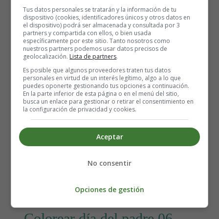
Tus datos personales se tratarán y la información de tu
dispositivo (cookies, identificadores únicos y otros datos en
el dispositivo) podrá ser almacenada y consultada por 3
partners y compartida con ellos, o bien usada
específicamente por este sitio. Tanto nosotros como
nuestros partners podemos usar datos precisos de
geolocalización.
Lista de partners
.
Detalles
Es posible que algunos proveedores traten tus datos
personales en virtud de un interés legítimo, algo a lo que
Escrito por:
Estefanía Morera
puedes oponerte gestionando tus opciones a continuación.
Categoría:
Día del Padre
En la parte inferior de esta página o en el menú del sitio,
busca un enlace para gestionar o retirar el consentimiento en
Última actualización: 22 Febrero 2021
la configuración de privacidad y cookies.
dia del padre
Aceptar
Leer más: Colorear día del padre 07 - Láminas
No consentir
Para Colorear
Opciones de gestión
Colorear día del padre 06 -