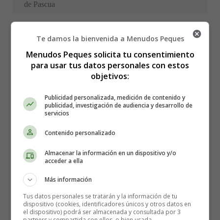
de Pascua
Te damos la bienvenida a Menudos Peques
Colorear Pascua 08
Menudos Peques solicita tu consentimiento
para usar tus datos personales con estos
objetivos:
Winnie The Pooh decora
Publicidad personalizada, medición de contenido y
publicidad, investigación de audiencia y desarrollo de
su huevo de Pascua
servicios
Contenido personalizado
Almacenar la información en un dispositivo y/o
acceder a ella
Más información
Tus datos personales se tratarán y la información de tu
dispositivo (cookies, identificadores únicos y otros datos en
el dispositivo) podrá ser almacenada y consultada por 3
partners y compartida con ellos, o bien usada