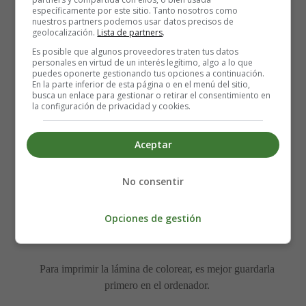
específicamente por este sitio. Tanto nosotros como
nuestros partners podemos usar datos precisos de
geolocalización.
Lista de partners
.
Es posible que algunos proveedores traten tus datos
personales en virtud de un interés legítimo, algo a lo que
puedes oponerte gestionando tus opciones a continuación.
En la parte inferior de esta página o en el menú del sitio,
busca un enlace para gestionar o retirar el consentimiento en
la configuración de privacidad y cookies.
Aceptar
No consentir
Lámina para imprimir y
Opciones de gestión
colorear la Pascua.
Para imprimir la lámina de colorear, es mejor guardarla
primero en el ordenador.