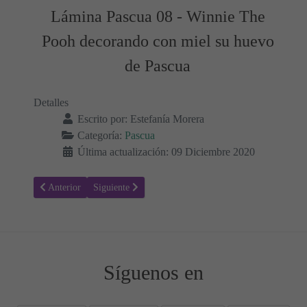
Lámina Pascua 08 - Winnie The
Pooh decorando con miel su huevo
de Pascua
Detalles
Escrito por:
Estefanía Morera
Categoría:
Pascua
Última actualización: 09 Diciembre 2020
Artículo anterior: Colorear Pascua 09 Tiger con sus huevos de Pascu
Artículo siguiente: Colorear Pascua 07 Conejito con h
Anterior
Siguiente
Síguenos en