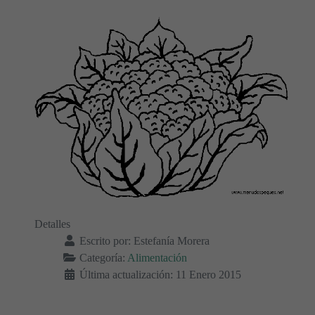
Detalles
Escrito por:
Estefanía Morera
Categoría:
Alimentación
Última actualización: 11 Enero 2015