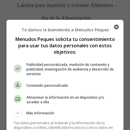
Lámina para imprimir y colorear Alimentos -
día de la Alimentación.
Te damos la bienvenida a Menudos Peques
Para imprimir la lámina de colorear, es mejor guardarla
Menudos Peques solicita tu consentimiento
primero en el ordenador.
para usar tus datos personales con estos
objetivos:
Lámina dibujos Alimentos 11 -
Publicidad personalizada, medición de contenido y
Dibujos Verduras, berenjena.
publicidad, investigación de audiencia y desarrollo de
servicios
Contenido personalizado
Almacenar la información en un dispositivo y/o
acceder a ella
Más información
Tus datos personales se tratarán y la información de tu
dispositivo (cookies, identificadores únicos y otros datos en