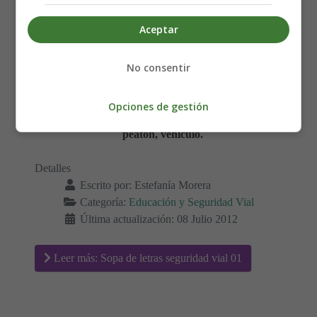
Sopa de Letras Sobre la
Aceptar
Seguridad Vial
No consentir
Buscar las siguientes palabras:
Opciones de gestión
Normas, seguridad, accidente, tráfico, señales,
peatón, vehículo.
Detalles
Escrito por:
Estefanía Morera
Categoría:
Educación y Seguridad Vial
Última actualización: 08 Julio 2012
Leer más: Sopa de letras seguridad vial 01