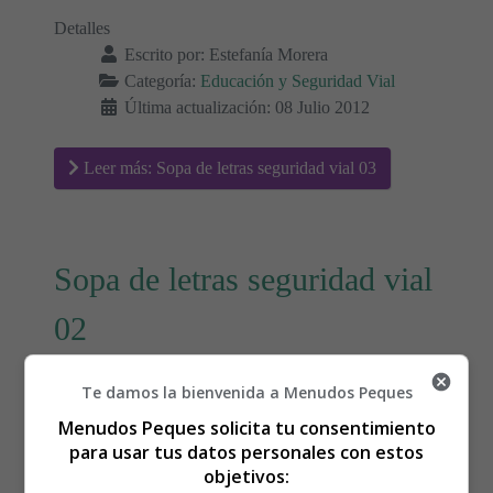
Detalles
Escrito por:
Estefanía Morera
Categoría:
Educación y Seguridad Vial
Última actualización: 08 Julio 2012
Leer más: Sopa de letras seguridad vial 03
Sopa de letras seguridad vial
02
Te damos la bienvenida a Menudos Peques
Sopa de Letras Sobre la
Menudos Peques solicita tu consentimiento
Seguridad Vial
para usar tus datos personales con estos
objetivos: