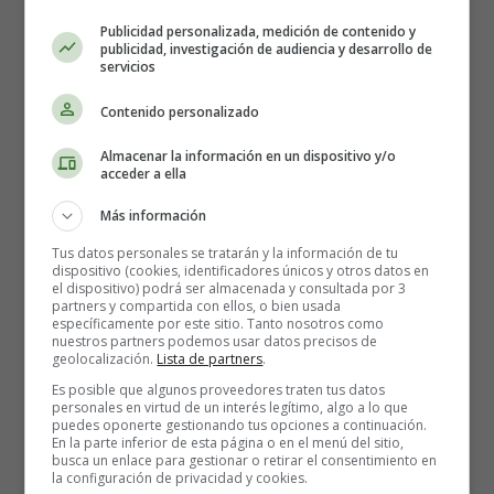
Buscar las siguientes palabras:
Publicidad personalizada, medición de contenido y
publicidad, investigación de audiencia y desarrollo de
servicios
Peligro, ciclomotor, reflectante, travesía, vía, policía.
Contenido personalizado
Detalles
Almacenar la información en un dispositivo y/o
Escrito por:
Estefanía Morera
acceder a ella
Categoría:
Educación y Seguridad Vial
Última actualización: 08 Julio 2012
Más información
Tus datos personales se tratarán y la información de tu
dispositivo (cookies, identificadores únicos y otros datos en
Leer más: Sopa de letras seguridad vial 02
el dispositivo) podrá ser almacenada y consultada por 3
partners y compartida con ellos, o bien usada
específicamente por este sitio. Tanto nosotros como
nuestros partners podemos usar datos precisos de
geolocalización.
Lista de partners
.
Sopa de letras seguridad vial
Es posible que algunos proveedores traten tus datos
personales en virtud de un interés legítimo, algo a lo que
01
puedes oponerte gestionando tus opciones a continuación.
En la parte inferior de esta página o en el menú del sitio,
busca un enlace para gestionar o retirar el consentimiento en
la configuración de privacidad y cookies.