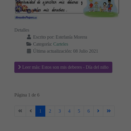
Detalles
Escrito por:
Estefanía Morera
Categoría:
Carteles
Última actualización: 08 Julio 2021
Leer más: Estos son mis deberes - Día del niño
Página 1 de 6
1
2
3
4
5
6