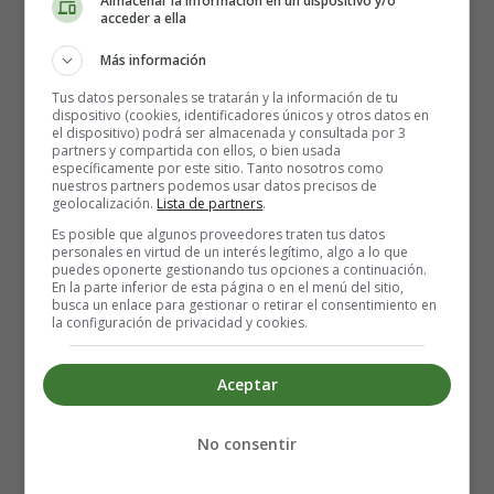
Almacenar la información en un dispositivo y/o
acceder a ella
Más información
Detalles
Tus datos personales se tratarán y la información de tu
Escrito por:
Estefanía Morera
dispositivo (cookies, identificadores únicos y otros datos en
Categoría:
Navidad
el dispositivo) podrá ser almacenada y consultada por 3
partners y compartida con ellos, o bien usada
Última actualización: 06 Noviembre 2020
específicamente por este sitio. Tanto nosotros como
nuestros partners podemos usar datos precisos de
geolocalización.
Lista de partners
.
dibujos
dibujos para colorear
Navidad
Es posible que algunos proveedores traten tus datos
personales en virtud de un interés legítimo, algo a lo que
Reyes Magos
puedes oponerte gestionando tus opciones a continuación.
En la parte inferior de esta página o en el menú del sitio,
busca un enlace para gestionar o retirar el consentimiento en
Leer más: Visita de los Reyes Magos a Jesús
la configuración de privacidad y cookies.
Aceptar
Los Reyes Magos en sus
No consentir
camellos