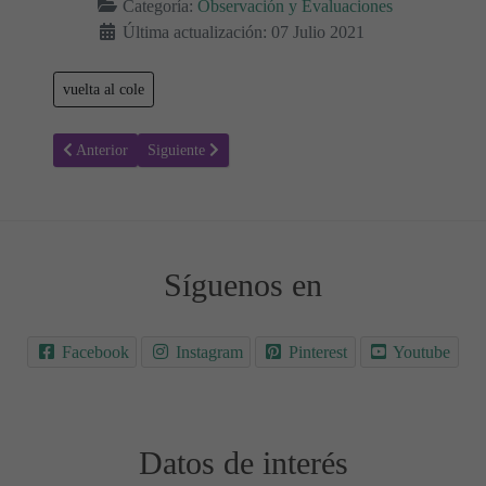
Categoría:
Observación y Evaluaciones
Última actualización: 07 Julio 2021
vuelta al cole
Artículo anterior: Programación didáctica para Educación infantil s
Artículo siguiente: Evaluación inicial - Lengua castella
Anterior
Siguiente
Síguenos en
Facebook
Instagram
Pinterest
Youtube
Datos de interés