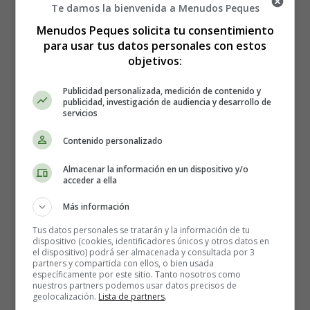
Te damos la bienvenida a Menudos Peques
nadie, pues nos interesa el grupo de la clase no los niños
Menudos Peques solicita tu consentimiento
concretos.
para usar tus datos personales con estos
objetivos:
¿Hay peleas dentro de tu clase? NADA - UN POCO -
MUCHO
Publicidad personalizada, medición de contenido y
publicidad, investigación de audiencia y desarrollo de
servicios
¿Hay niños o niñas que se sienten mal dentro de tu clase
porque se meten con ellos y ellas o no les dejan jugar?
Contenido personalizado
NO HAY - ALGUNOS - MUCHOS
¿Conoces tú algunos?
Almacenar la información en un dispositivo y/o
acceder a ella
¿Hay niños o niñas que molestan a los demás en tu
Más información
clase? NO HAY - ALGUNO - MUCHOS
Tus datos personales se tratarán y la información de tu
¿Conoces tú algunos o algunas?
dispositivo (cookies, identificadores únicos y otros datos en
el dispositivo) podrá ser almacenada y consultada por 3
partners y compartida con ellos, o bien usada
Si un compañero o compañera de clase está triste, ¿tú
específicamente por este sitio. Tanto nosotros como
harías algo? SI - NO
nuestros partners podemos usar datos precisos de
geolocalización.
Lista de partners
.
¿Qué harías?