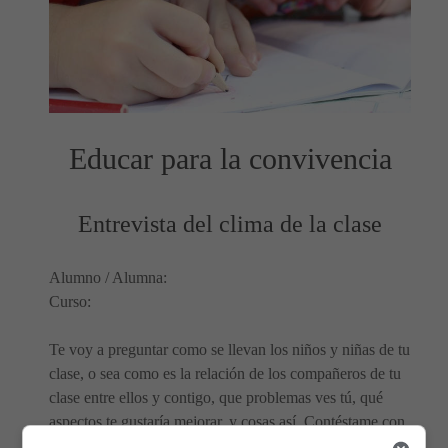
Educar para la convivencia
Entrevista del clima de la clase
Alumno / Alumna:
Curso:
Te voy a preguntar como se llevan los niños y niñas de tu
clase, o sea como es la relación de los compañeros de tu
clase entre ellos y contigo, que problemas ves tú, qué
aspectos te gustaría mejorar, y cosas así. Contéstame con
sinceridad y no temas que tu opinión se la contemos a