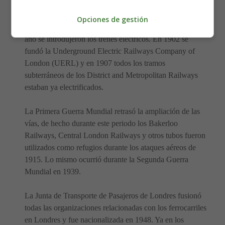
del mundo, y consistía en vagones de madera iluminados
por gas y tirados por locomotoras de vapor. La primera
Opciones de gestión
línea de nivel profundo se inauguró en 1890 y ese mismo
año se introdujeron los trenes eléctricos. En 1902 se
fundó la Underground Electric Railways Company of
London (UERL) y en 1907 todos los tramos
subterráneos de los District and Metropolitan Railways
estaban ya electrificados.
La Primera Guerra Mundial retrasó la ampliación de las
vías, de hecho durante este periodo los Bakerloo
Railways, Central London Railways y otros tubos fueron
utilizados como refugios durante los ataques aéreos de
1915. Lo mismo ocurrió durante la Segunda Guerra
Mundial en 1939.
La Junta de Transporte de Pasajeros de Londres fusionó
todas las organizaciones relacionadas con los ferrocarriles
en Londres y fue nacionalizada en 1948. Ya en los