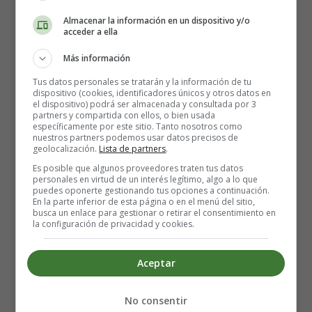
📝 Texto - Metro de Londres
Almacenar la información en un dispositivo y/o
acceder a ella
El metro de Londres es un sistema de transporte rápido
Más información
subterráneo que cubre gran parte del Gran Londres y
Tus datos personales se tratarán y la información de tu
parte de algunos Home Counties alrededor de Londres.
dispositivo (cookies, identificadores únicos y otros datos en
El sistema cuenta con 270 estaciones y 402 kilómetros de
el dispositivo) podrá ser almacenada y consultada por 3
partners y compartida con ellos, o bien usada
vías, el 52% de las cuales están por encima del suelo y
específicamente por este sitio. Tanto nosotros como
siguen formando parte de lo que se conoce como el
nuestros partners podemos usar datos precisos de
geolocalización.
metro de Londres.
Lista de partners
.
Es posible que algunos proveedores traten tus datos
personales en virtud de un interés legítimo, algo a lo que
La red es el sistema de tránsito rápido más antiguo, el
puedes oponerte gestionando tus opciones a continuación.
primer ferrocarril subterráneo del mundo y también la
En la parte inferior de esta página o en el menú del sitio,
busca un enlace para gestionar o retirar el consentimiento en
primera línea en operar con trenes de tracción eléctrica.
la configuración de privacidad y cookies.
Todo comenzó en el siglo XIX con la construcción del
Aceptar
Metropolitan Railway, terminado en 1863 y 20 años
después ampliado con el District Railway para completar
el London Circle. Fue el primer ferrocarril subterráneo
No consentir