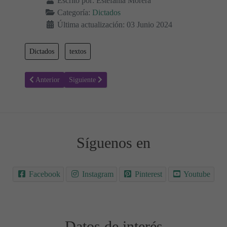
Escrito por:
Estefanía Morera
Categoría:
Dictados
Última actualización: 03 Junio 2024
Dictados
textos
Artículo anterior: Textos para Dictados y Comentarios ✍🏻📖✍🏻
Artículo siguiente: Charles Dickens ✍🏻 Textos para Di
Anterior
Siguiente
Síguenos en
Facebook
Instagram
Pinterest
Youtube
Datos de interés