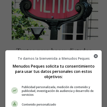
Textos para hacer dictados,
Te damos la bienvenida a Menudos Peques
resúmenes, comentarios de
Menudos Peques solicita tu consentimiento
textos
para usar tus datos personales con estos
objetivos:
Pincha en dictados y podrás acceder a todos lo textos
Publicidad personalizada, medición de contenido y
publicidad, investigación de audiencia y desarrollo de
para hacer
dictados
servicios
Accede también al
taller de lengua
Contenido personalizado