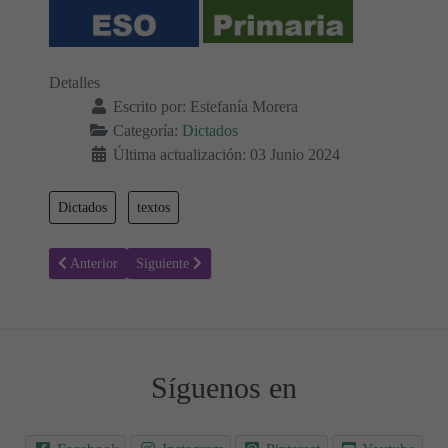
Detalles
Escrito por:
Estefanía Morera
Categoría:
Dictados
Última actualización: 03 Junio 2024
Dictados
textos
Artículo anterior: Charles Dickens ✍🏻 Textos para Dictados y coment
Artículo siguiente: Textos cortos para Dictados y Comen
Anterior
Siguiente
Síguenos en