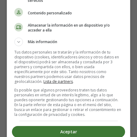
servicios
📝 Texto - Birmingham
Contenido personalizado
Birmingham es una ciudad inglesa situada en el centro de
Almacenar la información en un dispositivo y/o
acceder a ella
la región inglesa de West Midlands, en la meseta de
Birmingham. Está al norte de las colinas de Lickey, de
Más información
Clent y de Walton, y cerca del río Tame. En Birmingham
Tus datos personales se tratarán y la información de tu
viven nada menos que 1.092.330 personas, lo que la
dispositivo (cookies, identificadores únicos y otros datos en
convierte en la ciudad británica más poblada fuera de
el dispositivo) podrá ser almacenada y consultada por 3
partners y compartida con ellos, o bien usada
Londres.
específicamente por este sitio. Tanto nosotros como
nuestros partners podemos usar datos precisos de
geolocalización.
Lista de partners
.
Birmingham era una ciudad-mercado de tamaño medio
Es posible que algunos proveedores traten tus datos
durante la época medieval. Sólo alcanzó importancia
personales en virtud de un interés legítimo, algo a lo que
internacional en el siglo XVIII, como resultado de la
puedes oponerte gestionando tus opciones a continuación.
En la parte inferior de esta página o en el menú del sitio,
Ilustración de las Midlands y la Revolución Industrial. En
busca un enlace para gestionar o retirar el consentimiento en
esa época, Birmingham estaba a la vanguardia de los
la configuración de privacidad y cookies.
avances mundiales en ciencia, tecnología y desarrollo
económico. Así, pronto fue conocida como "la primera
Aceptar
ciudad manufacturera del mundo".