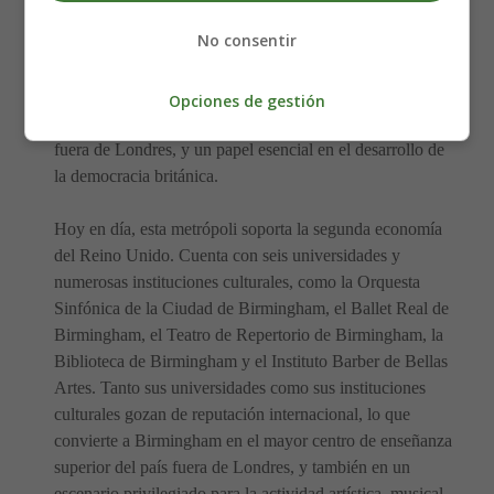
No consentir
Posteriormente, la ciudad mostró un alto nivel de
movilidad social, que fue acompañado por una cultura de
radicalismo político. Así fue como Birmingham adquirió
Opciones de gestión
una influencia política sin parangón en Gran Bretaña
fuera de Londres, y un papel esencial en el desarrollo de
la democracia británica.
Hoy en día, esta metrópoli soporta la segunda economía
del Reino Unido. Cuenta con seis universidades y
numerosas instituciones culturales, como la Orquesta
Sinfónica de la Ciudad de Birmingham, el Ballet Real de
Birmingham, el Teatro de Repertorio de Birmingham, la
Biblioteca de Birmingham y el Instituto Barber de Bellas
Artes. Tanto sus universidades como sus instituciones
culturales gozan de reputación internacional, lo que
convierte a Birmingham en el mayor centro de enseñanza
superior del país fuera de Londres, y también en un
escenario privilegiado para la actividad artística, musical,