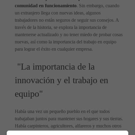
comunidad en funcionamiento
. Sin embargo, cuando
un extranjero llega con nuevas ideas, algunos
trabajadores no están seguros de seguir sus consejos. A
través de la historia, se explora la importancia de
mantenerse actualizado y no tener miedo de probar cosas
nuevas, así como la importancia del trabajo en equipo
para lograr el éxito en cualquier empresa.
"La importancia de la
innovación y el trabajo en
equipo"
Había una vez un pequeño pueblo en el que todos
trabajaban juntos para mantener sus hogares y sus tierras.
Había carpinteros, agricultores, alfareros y muchos otros
trabajadores que hacían su parte para mantener a la