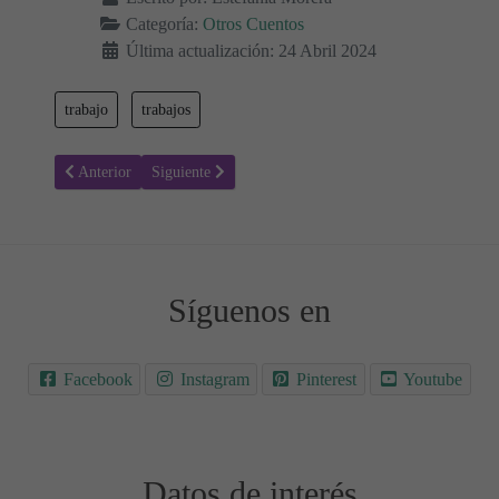
Categoría:
Otros Cuentos
Última actualización: 24 Abril 2024
trabajo
trabajos
Artículo anterior: El valor del trabajo: Una lección del recolector de
Artículo siguiente: La Lucha por un Trabajo Justo - Cu
Anterior
Siguiente
Síguenos en
Facebook
Instagram
Pinterest
Youtube
Datos de interés