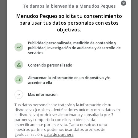
comunidad en funcionamiento.
Te damos la bienvenida a Menudos Peques
Menudos Peques solicita tu consentimiento
Un día, llegó un extranjero al pueblo. Era un hombre
para usar tus datos personales con estos
joven y enérgico que tenía muchas ideas nuevas sobre
objetivos:
cómo mejorar el trabajo en el pueblo. Él habló con los
trabajadores y les dio consejos sobre cómo trabajar de
Publicidad personalizada, medición de contenido y
publicidad, investigación de audiencia y desarrollo de
manera más eficiente y cómo producir mejores
servicios
productos. Los trabajadores escucharon con atención y
algunos comenzaron a seguir sus consejos.
Contenido personalizado
Almacenar la información en un dispositivo y/o
Sin embargo, algunos trabajadores no estaban contentos
acceder a ella
con las ideas del extranjero. Pensaban que sus métodos
eran demasiado modernos y que la forma tradicional de
Más información
trabajar era suficiente. Estos trabajadores se negaron a
Tus datos personales se tratarán y la información de tu
seguir sus consejos y se mantuvieron haciendo las cosas
dispositivo (cookies, identificadores únicos y otros datos en
el dispositivo) podrá ser almacenada y consultada por 3
como siempre lo habían hecho.
partners y compartida con ellos, o bien usada
específicamente por este sitio. Tanto nosotros como
nuestros partners podemos usar datos precisos de
Poco a poco, los trabajadores que siguieron los consejos
geolocalización.
Lista de partners
.