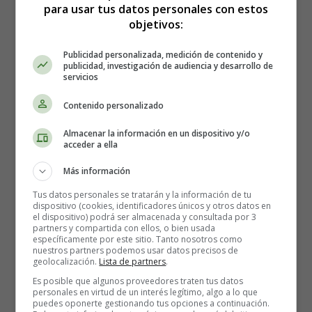
para usar tus datos personales con estos
objetivos:
Publicidad personalizada, medición de contenido y
publicidad, investigación de audiencia y desarrollo de
servicios
Contenido personalizado
Almacenar la información en un dispositivo y/o
acceder a ella
Más información
Tus datos personales se tratarán y la información de tu
dispositivo (cookies, identificadores únicos y otros datos en
el dispositivo) podrá ser almacenada y consultada por 3
partners y compartida con ellos, o bien usada
específicamente por este sitio. Tanto nosotros como
nuestros partners podemos usar datos precisos de
geolocalización.
Lista de partners
.
Es posible que algunos proveedores traten tus datos
personales en virtud de un interés legítimo, algo a lo que
Detalles
puedes oponerte gestionando tus opciones a continuación.
Escrito por:
Estefanía Morera