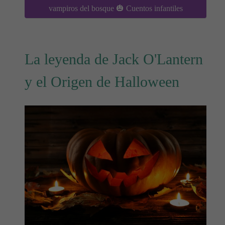
vampiros del bosque 🎃 Cuentos infantiles
La leyenda de Jack O'Lantern
y el Origen de Halloween