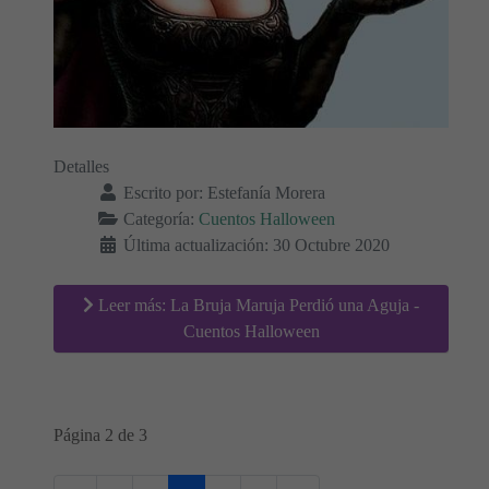
Detalles
Escrito por:
Estefanía Morera
Categoría:
Cuentos Halloween
Última actualización: 30 Octubre 2020
Leer más: La Bruja Maruja Perdió una Aguja -
Cuentos Halloween
Página 2 de 3