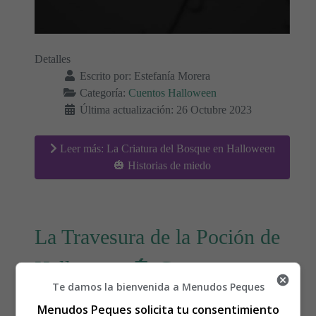
Detalles
Escrito por:
Estefanía Morera
Categoría:
Cuentos Halloween
Última actualización: 26 Octubre 2023
Leer más: La Criatura del Bosque en Halloween
🎃 Historias de miedo
La Travesura de la Poción de
Halloween 🎃 Cuentos
Te damos la bienvenida a Menudos Peques
infantiles
Menudos Peques solicita tu consentimiento