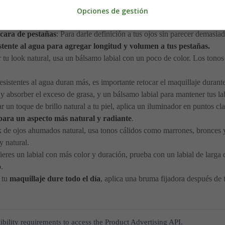
r en tonos melocotón o rosados puede darle a tu piel un aspecto saluda
Opciones de gestión
cia las sienes.
scara de pestañas
: Para darle definición a tus ojos sin parecer demasia
stente al agua para agregar longitud y volumen a tus pestañas.
r tu look natural, usa un bálsamo labial con un poco de color. Los ton
esistentes al agua duran más, es importante retocar el maquillaje durant
l y absorber el exceso de grasa, y un bálsamo labial para mantener tus la
 un toque de brillo natural a tu piel, aplica un iluminador en puntos cla
ara un aspecto más natural y radiante
.
ok de ojos ahumados natural, usa tonos cálidos como marrones, bronces
y natural.
fieres un labial con más color y duración, prueba con un labial de larga
o
.
e tu
maquillaje dure todo el día
, aplica una bruma fijadora después de 
ibility requirements to access the Product Advertising API.