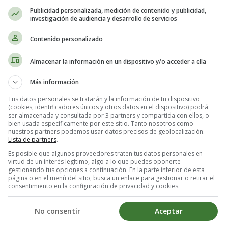
Publicidad personalizada, medición de contenido y publicidad,
investigación de audiencia y desarrollo de servicios
Contenido personalizado
Almacenar la información en un dispositivo y/o acceder a ella
Más información
Tus datos personales se tratarán y la información de tu dispositivo
 lucir hermosa sin que parezca que llevas una máscara de maquillaje, est
(cookies, identificadores únicos y otros datos en el dispositivo) podrá
o para las vacaciones de verano
, para que puedas lucir natural y radian
ser almacenada y consultada por 3 partners y compartida con ellos, o
bien usada específicamente por este sitio. Tanto nosotros como
nuestros partners podemos usar datos precisos de geolocalización.
l clima caluroso y húmedo del verano puede hacer que el maquillaje se de
Lista de partners
.
en pesados sobre la piel
.
Es posible que algunos proveedores traten tus datos personales en
virtud de un interés legítimo, algo a lo que puedes oponerte
gestionando tus opciones a continuación. En la parte inferior de esta
licar cualquier maquillaje, asegúrate de aplicar una capa generosa de pr
página o en el menú del sitio, busca un enlace para gestionar o retirar el
consentimiento en la configuración de privacidad y cookies.
más de prevenir quemaduras solares, el protector solar también p
No consentir
Aceptar
ural y radiante, es importante usar una base ligera que se funda bien c
iempo que cubre las imperfecciones
.