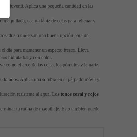
ble y juvenil. Aplica una pequeña cantidad en las
do maquillada, usa un lápiz de cejas para rellenar y
os rosados o nude son una buena opción para un
e el día para mantener un aspecto fresco. Lleva
bios hidratados y con color.
ve como el arco de las cejas, los pómulos y la nariz.
 y dorados. Aplica una sombra en el párpado móvil y
 duración resistente al agua. Los
tonos coral y rojos
terminar tu rutina de maquillaje. Esto también puede