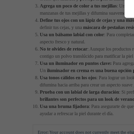
Agrega un poco de color a tus mejillas
: Un rubo
manzanas de tus mejillas y difumina suavemente ha
Define tus ojos con un lápiz de cejas y una má
definir tus cejas, y una
máscara de pestañas resi
Usa un bálsamo labial con color
: Para completa
aspecto fresco y natural.
No te olvides de retocar
: Aunque los productos r
contigo un polvo translúcido para matificar la pie
Usa un iluminador en puntos clave:
Para agregar
Un
iluminador en crema es una buena opción p
Usa tonos cálidos en los ojos
: Para lograr un lo
difumina hacia arriba para crear un aspecto suave 
Prueba con un labial de larga duración
: Si pre
brillantes son perfectos para un look de veran
Usa una bruma fijadora
: Para asegurarte de qu
ayudar a refrescar la piel durante el día.
Error: Your account does not currently meet the elig