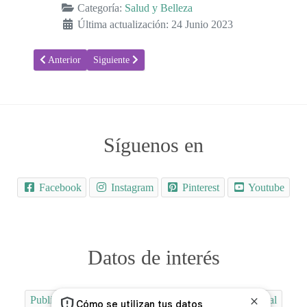
Categoría:
Salud y Belleza
Última actualización: 24 Junio 2023
Artículo anterior: ¡Dale vida a tu rostro fatigado! 💆‍♀️✨
Artículo siguiente: Alivia el dolor de los esguinces con
Anterior
Siguiente
Síguenos en
Facebook
Instagram
Pinterest
Youtube
Datos de interés
Publicidad
Quiénes Somos
Contactar
Aviso Legal