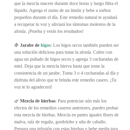
que la mezcla macere durante doce horas y luego filtra el
líquido. Agrega el zumo de un limón y bebe a sorbos
pequeños durante el día. Este remedio natural te ayudará
a recuperar tu voz y aliviará los síntomas molestos de la
afonía. ¡Prueba y verás los resultados!
🍇
Jarabe de
higos
: Los higos secos también pueden ser
una solución deliciosa para tratar la afonía. Cubre con
agua un puñado de higos secos y agrega 3 cucharadas de
miel. Deja que la mezcla hierva hasta que tome la
consistencia de un jarabe. Toma 3 o 4 cucharadas al día y
disfruta del alivio que te brinda este remedio casero. ¡Tu
voz te lo agradecerá!
🌿
Mezcla de hierbas
: Para potenciar aún más los
efectos de los remedios caseros anteriores, puedes probar
esta mezcla de hierbas. Mezcla en partes iguales flores de
malva, raíz de regaliz, gordolobo y uña de caballo.
Prepara una infusión con estas hierbas y bebe media taza