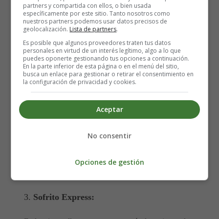
partners y compartida con ellos, o bien usada
Complicaciones 🔄
específicamente por este sitio. Tanto nosotros como
nuestros partners podemos usar datos precisos de
geolocalización.
Lista de partners
.
1.
Preparación de Ingredientes:
Es posible que algunos proveedores traten tus datos
personales en virtud de un interés legítimo, algo a lo que
puedes oponerte gestionando tus opciones a continuación.
Comencemos pelando y cortando la zanahoria, la cebolla
En la parte inferior de esta página o en el menú del sitio,
busca un enlace para gestionar o retirar el consentimiento en
y los dientes de ajo. No te preocupes por la perfección,
la configuración de privacidad y cookies.
¡aquí la magia está en la rapidez!
Aceptar
2.
Cocción del Pollo:
No consentir
En una olla grande, añade un chorrito de aceite de oliva y
cocina la pechuga de pollo hasta que esté dorada por
ambos lados. Luego, retírala y córtala en trozos
Opciones de gestión
pequeños.
3.
Sofrito Express: