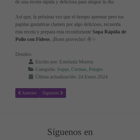
de una receta rápida y deliciosa para alegrar tu día.
Así que, la próxima vez que el tiempo apremie pero tus
papilas gustativas clamen por algo delicioso, recuerda
esta receta y prepara esta reconfortante
Sopa Rápida de
Pollo con Fideos
. ¡Buen provecho! 🍜✨
Detalles
Escrito por:
Estefanía Morera
Categoría:
Sopas, Cremas, Potajes
Última actualización: 24 Enero 2024
Artículo anterior: Crema de Verduras y Jamón
Artículo siguiente: Caldo de Carne y Consomé
Anterior
Siguiente
Síguenos en