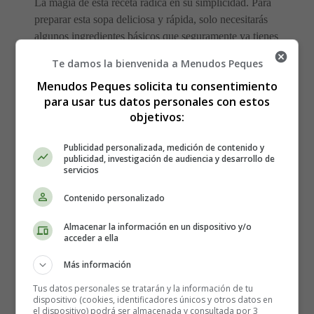
La magia de esta receta radica en su simplicidad. Para
preparar esta sopa deliciosa y rápida, solo necesitarás
algunos ingredientes básicos que seguramente ya tienes
en tu despensa:
Te damos la bienvenida a Menudos Peques
Menudos Peques solicita tu consentimiento
1 pechuga de pollo (puedes usar también restos de
para usar tus datos personales con estos
pollo asado)
objetivos:
1 zanahoria 🥕
1 cebolla 🧅
Publicidad personalizada, medición de contenido y
2 dientes de ajo 🧄
publicidad, investigación de audiencia y desarrollo de
servicios
100 gramos de fideos (pueden ser de tu elección,
¡nuestra recomendación es usar fideos finos para
Contenido personalizado
mayor rapidez!)
Caldo de pollo (puedes optar por caldo envasado o
Almacenar la información en un dispositivo y/o
acceder a ella
preparar el tuyo con antelación)
Sal y pimienta al gusto
Más información
Aceite de oliva 🫒
Tus datos personales se tratarán y la información de tu
dispositivo (cookies, identificadores únicos y otros datos en
Paso a Paso: Sencillo y Sin
el dispositivo) podrá ser almacenada y consultada por 3