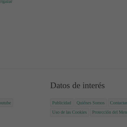
elgazar
món
Datos de interés
outube
Publicidad
Quiénes Somos
Contacta
Uso de las Cookies
Protección del Men