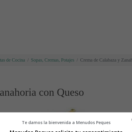
tas de Cocina
Sopas, Cremas, Potajes
Crema de Calabaza y Zana
anahoria con Queso
Te damos la bienvenida a Menudos Peques