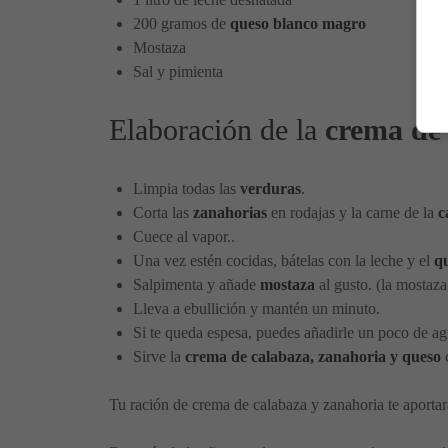
200 gramos de
queso blanco magro
Mostaza
Sal y pimienta
Elaboración de la
crema de 
Limpia todas las
verduras
.
Corta las
zanahorias
en rodajas y la carne de la
c
Cuece al vapor..
Una vez estén cocidas, bátelas con la leche y el
q
Salpimenta y añade
mostaza
al gusto. (la mostaza 
Lleva a ebullición y mantén un minuto.
Si te queda espesa, puedes añadirle un poco de ag
Sirve la
crema de calabaza, zanahoria y queso
c
Tu ración de crema de calabaza y zanahoria te aporta