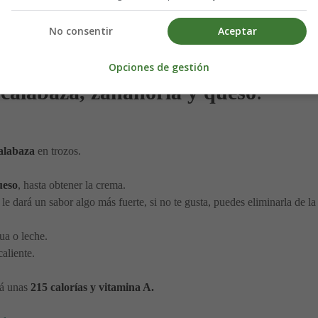
No consentir
Aceptar
Opciones de gestión
calabaza, zanahoria y queso
:
alabaza
en trozos.
ueso
, hasta obtener la crema.
le dará un sabor algo más fuerte, si no te gusta, puedes eliminarla de la 
ua o leche.
aliente.
rá unas
215 calorías y vitamina A.