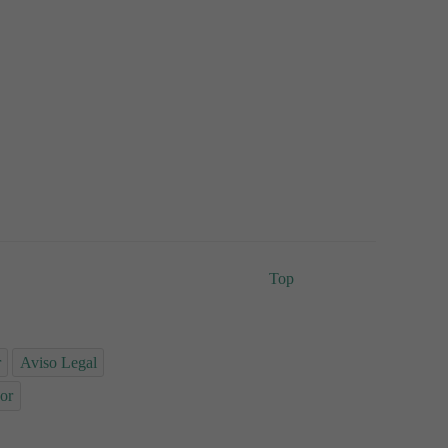
Top
r
Aviso Legal
or