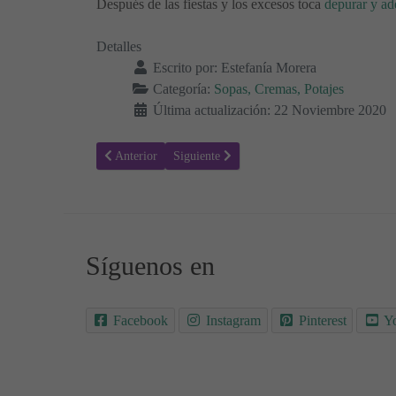
Después de las fiestas y los excesos toca
depurar y ad
Detalles
Escrito por:
Estefanía Morera
Categoría:
Sopas, Cremas, Potajes
Última actualización: 22 Noviembre 2020
Artículo anterior: Crema de Brócoli
Artículo siguiente: Crema de Verduras y Ja
Anterior
Siguiente
Síguenos en
Facebook
Instagram
Pinterest
Y