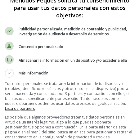
Menudos Peques solicita tu consentimiento
para usar tus datos personales con estos
objetivos:
Publicidad personalizada, medición de contenido y publicidad,
investigación de audiencia y desarrollo de servicios
Contenido personalizado
Almacenar la información en un dispositivo y/o acceder a ella
alabaza, zanahoria y queso, baja en c
Más información
Tus datos personales se tratarán y la información de tu dispositivo
as para la
crema de calabaza, zanah
(cookies, identificadores únicos y otros datos en el dispositivo) podrá
ser almacenada y consultada por 3 partners y compartida con ellos, o
bien usada específicamente por este sitio. Tanto nosotros como
nuestros partners podemos usar datos precisos de geolocalización.
Lista de partners
.
Es posible que algunos proveedores traten tus datos personales en
virtud de un interés legítimo, algo a lo que puedes oponerte
gestionando tus opciones a continuación. En la parte inferior de esta
página o en el menú del sitio, busca un enlace para gestionar o retirar el
consentimiento en la configuración de privacidad y cookies.