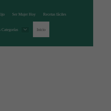
ijo
Ser Mujer Hoy
Recetas fáciles
s Categorías
Inicio