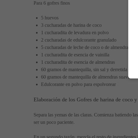
Para 6 gofres finos
5 huevos
3 cucharadas de harina de coco
1 cucharadita de levadura en polvo
2 cucharadas de edulcorante granulado
5 cucharadas de leche de coco o de almendras sin
1 cucharadita de esencia de vainilla
1 cucharadita de esencia de almendras
60 gramos de mantequilla, sin sal y derretida
60 gramos de mantequilla de almendras suave
Edulcorante en polvo para espolvorear
Elaboración de los Gofres de harina de coco y
Separa las yemas de las claras. Comienza batiendo las
ser un poco paciente.
En un segundo tazón, mezcla el resto de ingredientes 