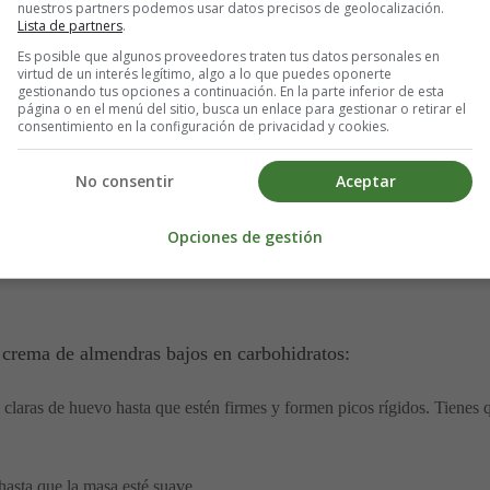
nuestros partners podemos usar datos precisos de geolocalización.
Lista de partners
.
Es posible que algunos proveedores traten tus datos personales en
virtud de un interés legítimo, algo a lo que puedes oponerte
gestionando tus opciones a continuación. En la parte inferior de esta
página o en el menú del sitio, busca un enlace para gestionar o retirar el
consentimiento en la configuración de privacidad y cookies.
 azúcar
No consentir
Aceptar
Opciones de gestión
 crema de almendras bajos en carbohidratos:
 claras de huevo hasta que estén firmes y formen picos rígidos. Tienes q
hasta que la masa esté suave.