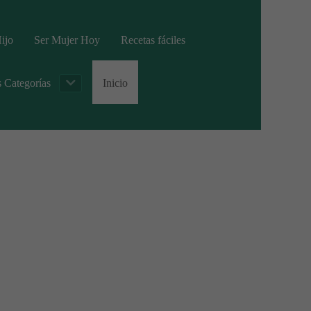
ijo
Ser Mujer Hoy
Recetas fáciles
s Categorías
Inicio