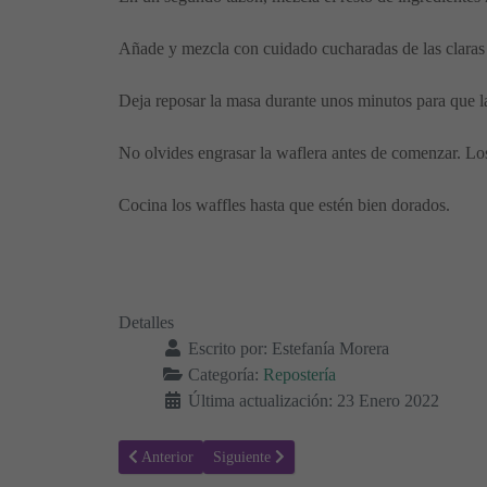
Añade y mezcla con cuidado cucharadas de las claras 
Deja reposar la masa durante unos minutos para que l
No olvides engrasar la waflera antes de comenzar. Los 
Cocina los waffles hasta que estén bien dorados.
Detalles
Escrito por:
Estefanía Morera
Categoría:
Repostería
Última actualización: 23 Enero 2022
Artículo anterior: Cheesecake de naranja con brandy
Artículo siguiente: Bombones de té matcha s
Anterior
Siguiente