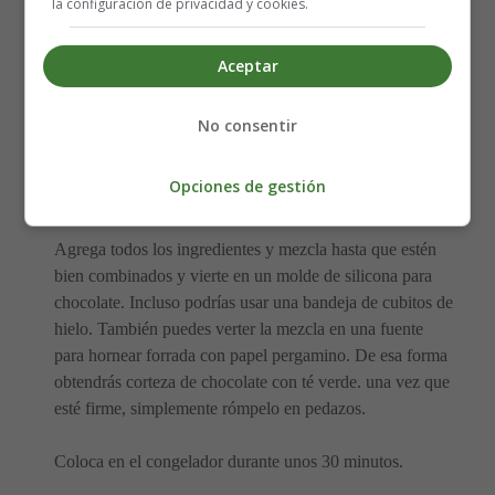
la configuración de privacidad y cookies.
vaina de vainilla
1/2 cucharadita de té matcha en polvo
Aceptar
Elaboración de los Bombones de té matcha keto:
No consentir
Calienta la manteca de cacao al baño maría hasta que esté
líquida. También puedes hacer este paso en un
Opciones de gestión
microondas.
Agrega todos los ingredientes y mezcla hasta que estén
bien combinados y vierte en un molde de silicona para
chocolate. Incluso podrías usar una bandeja de cubitos de
hielo. También puedes verter la mezcla en una fuente
para hornear forrada con papel pergamino. De esa forma
obtendrás corteza de chocolate con té verde. una vez que
esté firme, simplemente rómpelo en pedazos.
Coloca en el congelador durante unos 30 minutos.