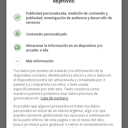
objetivos:
Publicidad personalizada, medición de contenido y
publicidad, investigación de audiencia y desarrollo de
servicios
Contenido personalizado
Cómo hacer Bombones de té
Almacenar la información en un dispositivo y/o
matcha sin azúcar - Recetas
acceder a ella
Más información
Caseras
Tus datos personales se tratarán y la información de tu
dispositivo (cookies, identificadores únicos y otros datos en
el dispositivo) podrá ser almacenada y consultada por 3
Los ingredientes que necesitas:
partners y compartida con ellos, o bien usada
específicamente por este sitio. Tanto nosotros como
nuestros partners podemos usar datos precisos de
75 gramos de manteca de cacao
geolocalización.
Lista de partners
.
1 cucharada de eritritol en polvo o más al gusto (si lo
Es posible que algunos proveedores traten tus datos
tienes granulado procesa hasta convertir en polvo)
personales en virtud de un interés legítimo, algo a lo que
puedes oponerte gestionando tus opciones a continuación.
1 cucharadita de nata para montar
En la parte inferior de esta página o en el menú del sitio,
1/2 cucharadita de vainilla en polvo o contenido de 1
busca un enlace para gestionar o retirar el consentimiento en