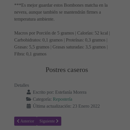
***Es mejor guardar estos Bombones matcha en la
nevera, aunque también se mantendrán firmes a
temperatura ambiente.
Macros por Porción de 5 gramos | Calorías: 52 kcal |
Carbohidratos: 0,1 gramos | Proteínas: 0,3 gramos |
Grasas: 5,5 gramos | Grasas saturadas: 3,5 gramos |
Fibra: 0,1 gramos
Postres caseros
Detalles
Escrito por:
Estefanía Morera
Categoría:
Repostería
Última actualización: 23 Enero 2022
Artículo anterior: Waffles con harina de coco y crema de almendras
Artículo siguiente: Waffles bajos en carbohidratos
Anterior
Siguiente