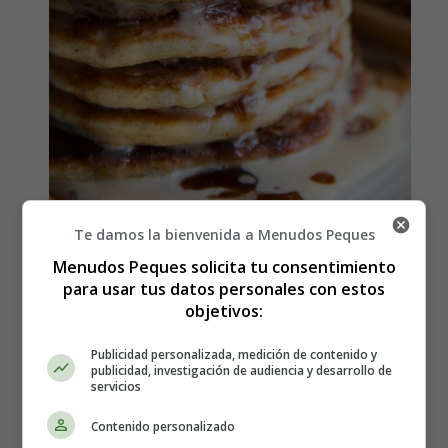
Te damos la bienvenida a Menudos Peques
Menudos Peques solicita tu consentimiento
para usar tus datos personales con estos
Cómo hacer Panqueques de
objetivos:
rollo de canela bajos en
Publicidad personalizada, medición de contenido y
publicidad, investigación de audiencia y desarrollo de
carbohidratos - Recetas
servicios
Caseras
Contenido personalizado