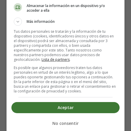
Almacenar la información en un dispositivo y/o
acceder a ella
Los ingredientes que necesitas:
Más información
Para la masa de panqueques
Tus datos personales se tratarán y la información de tu
dispositivo (cookies, identificadores únicos y otros datos en
el dispositivo) podrá ser almacenada y consultada por 3
60 gramos de harina de almendras
partners y compartida con ellos, o bien usada
125 gramos de queso crema
específicamente por este sitio. Tanto nosotros como
nuestros partners podemos usar datos precisos de
4 huevos
geolocalización.
Lista de partners
.
1/2 cucharadita de levadura en polvo
Es posible que algunos proveedores traten tus datos
personales en virtud de un interés legítimo, algo a lo que
Para la mezcla de canela
puedes oponerte gestionando tus opciones a continuación.
En la parte inferior de esta página o en el menú del sitio,
busca un enlace para gestionar o retirar el consentimiento en
60 gramos de mantequilla derretida
la configuración de privacidad y cookies.
1 cucharadita de canela
1 cucharada de edulcorante en polvo
Aceptar
3 cucharadas de la masa para panqueques
No consentir
Para el glaseado de queso crema