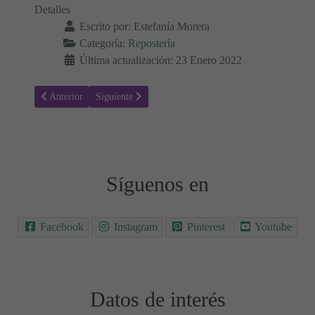
Detalles
Escrito por:
Estefanía Morera
Categoría:
Repostería
Última actualización: 23 Enero 2022
Artículo anterior: Mug Cake de crema de cacahuete keto
Artículo siguiente: Mug Cake de chocolate sin harinas
Anterior
Siguiente
Síguenos en
Facebook
Instagram
Pinterest
Youtube
Datos de interés