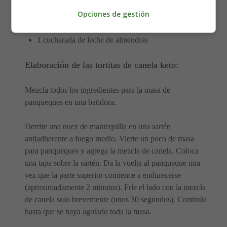
Opciones de gestión
60 gramos de queso crema
1 cucharada de edulcorante en polvo
1 cucharada de leche de almendras
Elaboración de las tortitas de canela keto:
Mezcla todos los ingredientes para la masa de
panqueques en una batidora.
Derrite una nuez de mantequilla en una sartén
antiadherente a fuego medio. Vierte un poco de masa
para panqueques y agrega la mezcla de canela. Coloca
una tapa sobre la sartén. Da la vuelta al panqueque una
vez que la parte superior comience a endurecerse
(aproximadamente 2 minutos). Fríe el lado con la mezcla
de canela solo brevemente (unos 30 segundos). Continúa
hasta que se haya agotado toda la masa.