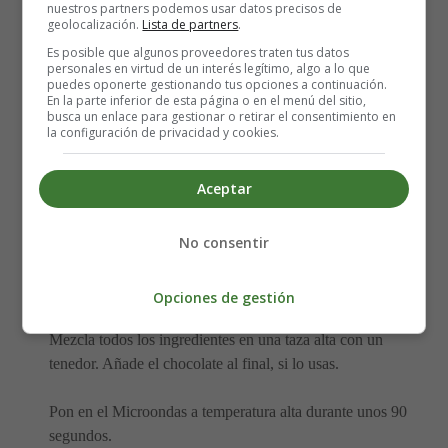
nuestros partners podemos usar datos precisos de
cucharadita adicional si le gustan los dulces
geolocalización.
Lista de partners
.
3 cucharadas de nata. Puedes sustituir por crema de
Es posible que algunos proveedores traten tus datos
personales en virtud de un interés legítimo, algo a lo que
coco
puedes oponerte gestionando tus opciones a continuación.
1 huevo mediano
En la parte inferior de esta página o en el menú del sitio,
busca un enlace para gestionar o retirar el consentimiento en
1/4 cucharadita de levadura en polvo
la configuración de privacidad y cookies.
1 cucharada de trocitos de chocolate picados sin
azúcar de más de 85% cacao (opcional)
Aceptar
1/2 cucharadita de extracto de vainilla, 1 cucharadita
de canela (opcional)
No consentir
Elaboración del Mug Cake de crema de
cacahuete keto:
Opciones de gestión
Mezcla todos los ingredientes en una taza alta con un
tenedor. Añade el chocolate al final, si lo usas.
Pon en el Microondas a temperatura alta durante unos 90
segundos.