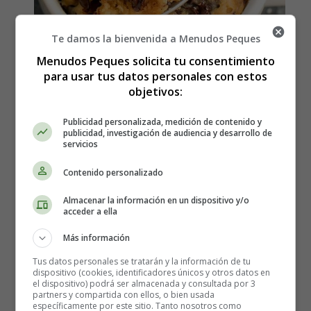
Te damos la bienvenida a Menudos Peques
Menudos Peques solicita tu consentimiento
para usar tus datos personales con estos
objetivos:
Cómo hacer Mug Cake de
Publicidad personalizada, medición de contenido y
crema de cacahuete bajo en
publicidad, investigación de audiencia y desarrollo de
servicios
carbohidratos - Recetas
Contenido personalizado
Caseras
Almacenar la información en un dispositivo y/o
acceder a ella
Más información
Los ingredientes que necesitas:
Tus datos personales se tratarán y la información de tu
dispositivo (cookies, identificadores únicos y otros datos en
1 1/2 cucharada de harina de coco
el dispositivo) podrá ser almacenada y consultada por 3
2 cucharadas de mantequilla de cacahuete
partners y compartida con ellos, o bien usada
específicamente por este sitio. Tanto nosotros como
1 1/2 cucharada de edulcorante en polvo - Agrega 1/2