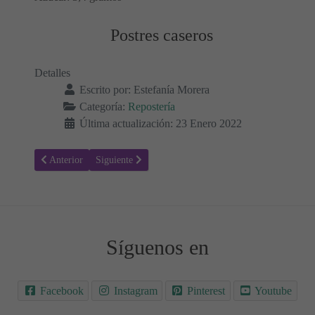
Postres caseros
Detalles
Escrito por:
Estefanía Morera
Categoría:
Repostería
Última actualización: 23 Enero 2022
Artículo anterior: Pan bajo en carbohidratos y sin gluten
Artículo siguiente: Tortitas de canela bajas en carbohid
Anterior
Siguiente
Síguenos en
Facebook
Instagram
Pinterest
Youtube