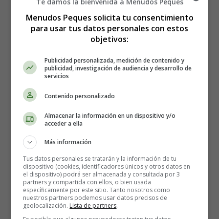
Te damos la bienvenida a Menudos Peques
la gastronomía española que merece ser disfrutada una y
otra vez. ¿Quieres aprender a hacerlas en casa? ¡Sigue
Menudos Peques solicita tu consentimiento
leyendo para descubrir todos los secretos de esta receta!
para usar tus datos personales con estos
objetivos:
Ingredientes:
Publicidad personalizada, medición de contenido y
publicidad, investigación de audiencia y desarrollo de
servicios
300 gramos de mantequilla o un tazón de aceite
300 gramos de harina
Contenido personalizado
300 gramos de azúcar
6 huevos
Almacenar la información en un dispositivo y/o
acceder a ella
1 cucharada de levadura en polvo
Corteza de limón rallada
Más información
Tus datos personales se tratarán y la información de tu
Elaboración:
dispositivo (cookies, identificadores únicos y otros datos en
el dispositivo) podrá ser almacenada y consultada por 3
partners y compartida con ellos, o bien usada
Batir los huevos:
En un recipiente grande, bate los 6
específicamente por este sitio. Tanto nosotros como
nuestros partners podemos usar datos precisos de
huevos hasta que estén espumosos. Este paso es
geolocalización.
Lista de partners
.
crucial para lograr la esponjosidad característica de