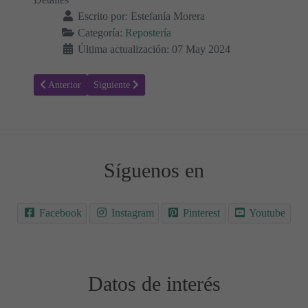
Escrito por:
Estefanía Morera
Categoría:
Repostería
Última actualización: 07 May 2024
Artículo anterior: Receta para hacer Rosca de Manzanas con Crema 
Artículo siguiente: Receta para hacer Huevos Moles c
Anterior
Siguiente
Síguenos en
Facebook
Instagram
Pinterest
Youtube
Datos de interés