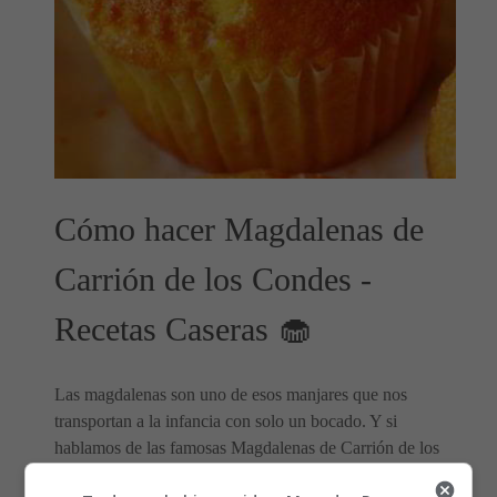
Cómo hacer Magdalenas de
Carrión de los Condes -
Recetas Caseras 🧁
Las magdalenas son uno de esos manjares que nos
transportan a la infancia con solo un bocado. Y si
hablamos de las famosas Magdalenas de Carrión de los
Condes, estamos hablando de una delicia tradicional de