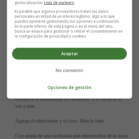
geolocalización.
Lista de partners
.
4 gotas de vainilla
Es posible que algunos proveedores traten tus datos
5 cucharadas de eritritol en polvo
personales en virtud de un interés legítimo, algo a lo que
puedes oponerte gestionando tus opciones a continuación.
1 cucharada de cacao en polvo, opcional.
En la parte inferior de esta página o en el menú del sitio,
**Si usas un edulcorante granulado, agrega 2
busca un enlace para gestionar o retirar el consentimiento en
la configuración de privacidad y cookies.
cucharadas a la mantequilla al calentar en el
microondas para que se derrita.
Aceptar
Elaboración de las Galletas keto sin horno en 5
minutos:
No consentir
Derrite la mantequilla en el microondas.
Opciones de gestión
Incorpora la mantequilla de cacahuete. Y el cacao si lo
vas a usar.
Agrega el edulcorante y el coco. Mezcla bien.
Con ayuda de una cucharada pon montoncitos de la masa