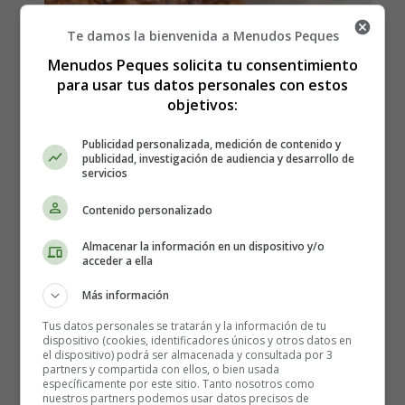
Te damos la bienvenida a Menudos Peques
Menudos Peques solicita tu consentimiento
para usar tus datos personales con estos
Cómo hacer Galletas keto sin
objetivos:
horno en 5 minutos - Recetas
Publicidad personalizada, medición de contenido y
publicidad, investigación de audiencia y desarrollo de
Caseras
servicios
Contenido personalizado
Los ingredientes que necesitas:
Almacenar la información en un dispositivo y/o
acceder a ella
Para 18 galletas Cremosas, dulces y crujientes
Más información
2 cucharadas de mantequilla
Tus datos personales se tratarán y la información de tu
2/3 de taza de mantequilla de cacahuete
dispositivo (cookies, identificadores únicos y otros datos en
el dispositivo) podrá ser almacenada y consultada por 3
completamente natural, o tu crema de frutos secos
partners y compartida con ellos, o bien usada
favorita.
específicamente por este sitio. Tanto nosotros como
nuestros partners podemos usar datos precisos de
1 taza de coco rallado natural sin azúcar