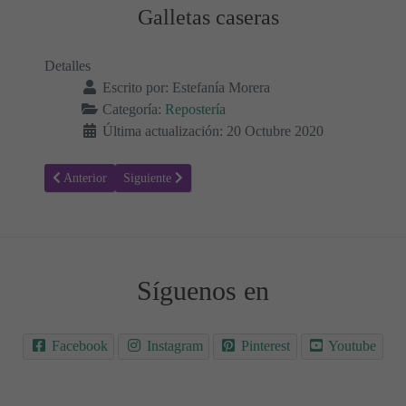
Galletas caseras
Detalles
Escrito por:
Estefanía Morera
Categoría:
Repostería
Última actualización: 20 Octubre 2020
Artículo anterior: Lasaña de chocolate baja en carbohidratos
Artículo siguiente: Bombones de coco Keto
Anterior
Siguiente
Síguenos en
Facebook
Instagram
Pinterest
Youtube