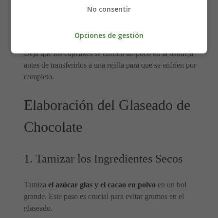
rebota, están listos.
No consentir
8. Enfriar
Opciones de gestión
Deja que los cupcakes se enfríen un poco en la bandeja
antes de transferirlos a una rejilla para que se enfríen por
completo.
Elaboración del Glaseado de
Chocolate
1. Tamizar los Ingredientes Secos
Tamiza
el azúcar glas y el cacao en polvo
en un bol
grande. Este paso es crucial para evitar grumos en el
glaseado.