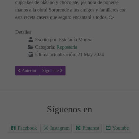
cupcakes de plátano y chocolate, ¡es hora de ponerse
manos a la obra! Sorprende a tus amigos y familiares con
esta receta casera que seguro encantará a todos. 🥳
Detalles
Escrito por:
Estefanía Morera
Categoría:
Repostería
Última actualización: 21 May 2024
Artículo anterior: Receta para hacer Barritas de Plátano con Pasas 🤤
Artículo siguiente: Receta para hacer Muffins de Donu
Anterior
Siguiente
Síguenos en
Facebook
Instagram
Pinterest
Youtube