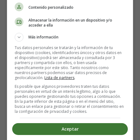
Contenido personalizado
Pela y machaca
los plátanos
hasta obtener un puré.
Almacenar la información en un dispositivo y/o
Luego, agrega el puré de plátano a la mezcla y remueve
acceder a ella
con la mano hasta que se disperse uniformemente.
Más información
6. Rellenar los Moldes
Tus datos personales se tratarán y la información de tu
dispositivo (cookies, identificadores únicos y otros datos en
el dispositivo) podrá ser almacenada y consultada por 3
Coloca la mezcla en los moldes de papel para cupcakes
partners y compartida con ellos, o bien usada
específicamente por este sitio. Tanto nosotros como
hasta que estén dos tercios llenos. Esto permitirá que los
nuestros partners podemos usar datos precisos de
cupcakes crezcan sin desbordarse.
geolocalización.
Lista de partners
.
Es posible que algunos proveedores traten tus datos
personales en virtud de un interés legítimo, algo a lo que
7. Hornear
puedes oponerte gestionando tus opciones a continuación.
En la parte inferior de esta página o en el menú del sitio,
busca un enlace para gestionar o retirar el consentimiento en
Hornea en el horno precalentado durante
la configuración de privacidad y cookies.
aproximadamente
20 minutos
, o hasta que los cupcakes
estén ligeramente dorados y esponjosos. Para verificar,
Aceptar
presiona ligeramente la parte superior de un cupcake; si