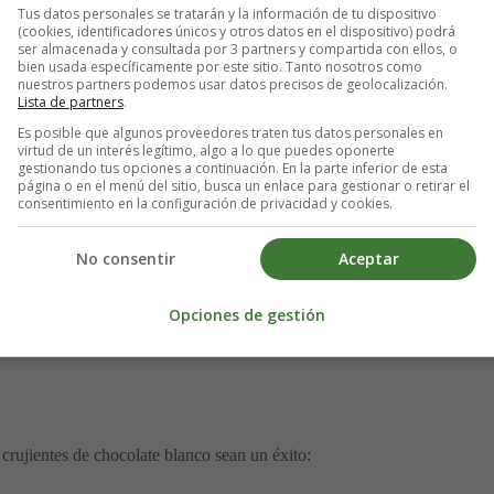
Tus datos personales se tratarán y la información de tu dispositivo
(cookies, identificadores únicos y otros datos en el dispositivo) podrá
 albaricoques secos cortados en cubitos
por encima. Presiónalos liger
ser almacenada y consultada por 3 partners y compartida con ellos, o
uniforme.
bien usada específicamente por este sitio. Tanto nosotros como
nuestros partners podemos usar datos precisos de geolocalización.
Lista de partners
.
Es posible que algunos proveedores traten tus datos personales en
virtud de un interés legítimo, algo a lo que puedes oponerte
gestionando tus opciones a continuación. En la parte inferior de esta
nte
20 minutos
para que el chocolate endurezca. Si tienes prisa, puedes p
página o en el menú del sitio, busca un enlace para gestionar o retirar el
consentimiento en la configuración de privacidad y cookies.
No consentir
Aceptar
corta o rompe en trozos grandes
. Guarda los crujientes en un recipi
Opciones de gestión
crujientes de chocolate blanco sean un éxito: