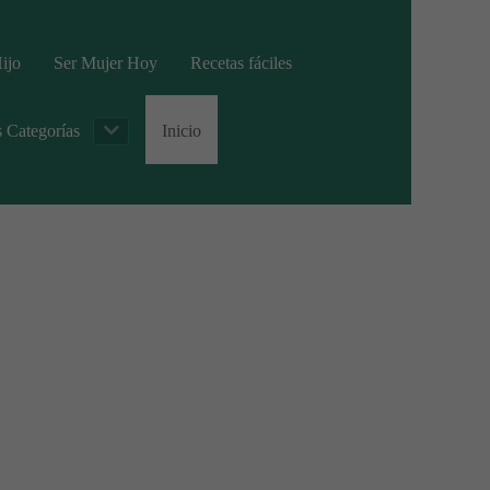
ijo
Ser Mujer Hoy
Recetas fáciles
s Categorías
Inicio