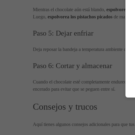
Mientras el chocolate aún está blando,
espolvorea los
Luego,
espolvorea los pistachos picados
de manera 
Paso 5: Dejar enfriar
Deja reposar la bandeja a temperatura ambiente dura
Paso 6: Cortar y almacenar
Cuando el chocolate esté completamente endurecido,
encerado para evitar que se peguen entre sí.
Consejos y trucos
Aquí tienes algunos consejos adicionales para que tus 