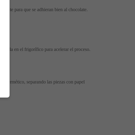
amente para que se adhieran bien al chocolate.
onerla en el frigorífico para acelerar el proceso.
ente hermético, separando las piezas con papel