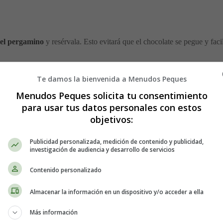
el pergamino
y resérvala. Esto evitará que el chocolate se pegue y faci
o
Te damos la bienvenida a Menudos Peques
Menudos Peques solicita tu consentimiento
ra ello, coloca las chispas de chocolate blanco en un recipiente apto pa
para usar tus datos personales con estos
ue el chocolate quede suave. Si quedan algunas piezas sin derretir, no v
objetivos:
Publicidad personalizada, medición de contenido y publicidad,
investigación de audiencia y desarrollo de servicios
Contenido personalizado
a bandeja para hornear preparada
. Extiéndelo formando un rectángu
Almacenar la información en un dispositivo y/o acceder a ella
Más información