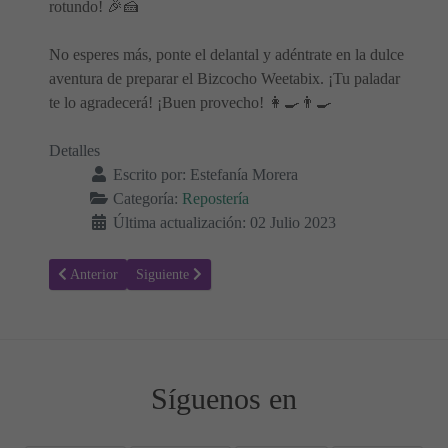
rotundo! 🎉🍰
No esperes más, ponte el delantal y adéntrate en la dulce
aventura de preparar el Bizcocho Weetabix. ¡Tu paladar
te lo agradecerá! ¡Buen provecho! 👩‍🍳👨‍🍳
Detalles
Escrito por:
Estefanía Morera
Categoría:
Repostería
Última actualización: 02 Julio 2023
Artículo anterior: Receta para hacer Galletas de Almendras - Postres 
Artículo siguiente: Receta para hacer Brownies con ha
Anterior
Siguiente
Síguenos en