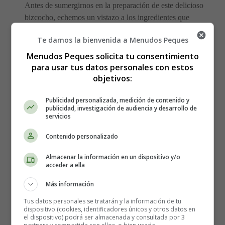
Antes de sumergirnos en la preparación de este delicioso
bizcocho, echemos un vistazo a los ingredientes que
necesitarás para triunfar en la cocina:
Te damos la bienvenida a Menudos Peques
300 gramos de harina con levadura 🌾
Menudos Peques solicita tu consentimiento
225 gramos de azúcar 🍚
para usar tus datos personales con estos
objetivos:
200 gramos de fruta mixta seca 🍇
2 Weetabix, desmenuzados 🥣
Publicidad personalizada, medición de contenido y
1 cucharadita de especias mixtas 🌶️
publicidad, investigación de audiencia y desarrollo de
275 ml de leche 🥛
servicios
1 huevo batido 🥚
Contenido personalizado
¡Ahora sí, manos a la obra! Sigue los
Almacenar la información en un dispositivo y/o
acceder a ella
pasos a continuación y sorpréndete
Más información
con el resultado final:
Tus datos personales se tratarán y la información de tu
dispositivo (cookies, identificadores únicos y otros datos en
En un cuenco grande, mezcla todos los ingredientes
el dispositivo) podrá ser almacenada y consultada por 3