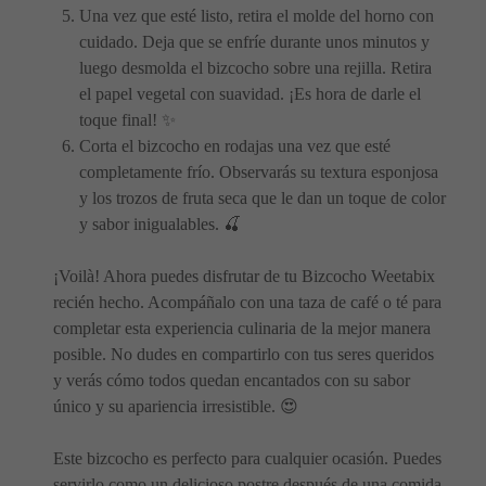
Una vez que esté listo, retira el molde del horno con
cuidado. Deja que se enfríe durante unos minutos y
luego desmolda el bizcocho sobre una rejilla. Retira
el papel vegetal con suavidad. ¡Es hora de darle el
toque final! ✨
Corta el bizcocho en rodajas una vez que esté
completamente frío. Observarás su textura esponjosa
y los trozos de fruta seca que le dan un toque de color
y sabor inigualables. 🍒
¡Voilà! Ahora puedes disfrutar de tu Bizcocho Weetabix
recién hecho. Acompáñalo con una taza de café o té para
completar esta experiencia culinaria de la mejor manera
posible. No dudes en compartirlo con tus seres queridos
y verás cómo todos quedan encantados con su sabor
único y su apariencia irresistible. 😍
Este bizcocho es perfecto para cualquier ocasión. Puedes
servirlo como un delicioso postre después de una comida