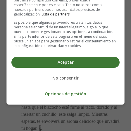
partners y compartida con ellos, o bien usada
secos: la harina con levadura, el azúcar, la fruta mixta
específicamente por este sitio. Tanto nosotros como
seca, los Weetabix desmenuzados y las especias
nuestros partners podemos usar datos precisos de
geolocalización.
Lista de partners
.
mixtas. Asegúrate de que todos los ingredientes estén
Es posible que algunos proveedores traten tus datos
bien integrados. 🥣
personales en virtud de un interés legítimo, algo a lo que
Vierte la leche y el huevo batido en el cuenco con los
puedes oponerte gestionando tus opciones a continuación.
En la parte inferior de esta página o en el menú del sitio,
ingredientes secos. Mezcla vigorosamente hasta
busca un enlace para gestionar o retirar el consentimiento en
obtener una masa grumosa y homogénea. No te
la configuración de privacidad y cookies.
preocupes si ves algunos grumos, ¡eso le dará un
toque especial a tu bizcocho! 😉
Aceptar
Prepara un molde rectangular engrasado y forrado
con papel vegetal. Vierte la mezcla en el molde,
No consentir
asegurándote de distribuirla de manera uniforme. 📏
Llegó el momento de darle vida a nuestro bizcocho
Weetabix en el horno. Precalienta a 130°C y hornea
Opciones de gestión
durante aproximadamente 1 hora y 15 minutos, o
hasta que el bizcocho esté firme al tacto, dorado y al
insertar un cuchillo, este salga limpio. Mientras
esperas, te envolverá un aroma delicioso que invadirá
tu hogar. 🌡️