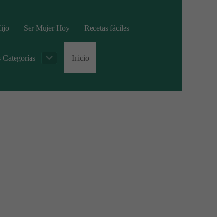
ijo
Ser Mujer Hoy
Recetas fáciles
s Categorías
Inicio