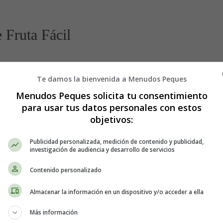
 Fruta Fácil
as
Te damos la bienvenida a Menudos Peques
Menudos Peques solicita tu consentimiento
el azúcar moreno.
para usar tus datos personales con estos
objetivos:
bores y se hidrate adecuadamente. Utiliza un té bien concentrado y frío 
Publicidad personalizada, medición de contenido y publicidad,
y una cucharadita de canela y las especias mixtas molidas.
investigación de audiencia y desarrollo de servicios
especial y un aroma único al bizcocho. Las especias añadirán una prof
Contenido personalizado
Almacenar la información en un dispositivo y/o acceder a ella
fruta absorba el té y las especias.
Más información