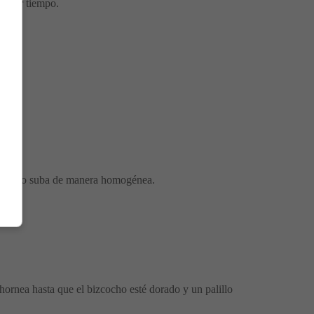
horrar tiempo.
 bizcocho suba de manera homogénea.
hornea hasta que el bizcocho esté dorado y un palillo