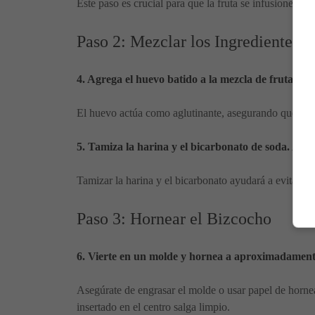
Este paso es crucial para que la fruta se infusione co
Paso 2: Mezclar los Ingredientes
4. Agrega el huevo batido a la mezcla de frutas.
El huevo actúa como aglutinante, asegurando que todo
5. Tamiza la harina y el bicarbonato de soda. Agr
Tamizar la harina y el bicarbonato ayudará a evitar 
Paso 3: Hornear el Bizcocho
6. Vierte en un molde y hornea a aproximadamen
Asegúrate de engrasar el molde o usar papel de hornea
insertado en el centro salga limpio.