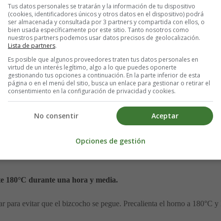
n todos los sabores. Puedes preparar esta mezcla la noche anterior para a
Tus datos personales se tratarán y la información de tu dispositivo
(cookies, identificadores únicos y otros datos en el dispositivo) podrá
ser almacenada y consultada por 3 partners y compartida con ellos, o
bien usada específicamente por este sitio. Tanto nosotros como
nuestros partners podemos usar datos precisos de geolocalización.
Lista de partners
.
Es posible que algunos proveedores traten tus datos personales en
virtud de un interés legítimo, algo a lo que puedes oponerte
gestionando tus opciones a continuación. En la parte inferior de esta
s los ingredientes se unan bien.
página o en el menú del sitio, busca un enlace para gestionar o retirar el
consentimiento en la configuración de privacidad y cookies.
ega y mezcla al preparado anterior.
No consentir
Aceptar
grumos y a distribuir uniformemente el bicarbonato, lo que hará que el
Opciones de gestión
te 180°C durante una hora y media.
r para evitar que el bizcocho se pegue. Precalienta el horno a 180°C y 