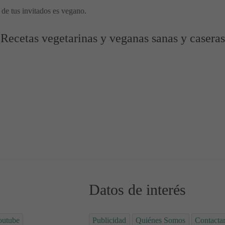
de tus invitados es vegano.
Recetas vegetarinas y veganas sanas y caseras
 legumbres
de calabacín, garbanzos y tomate
Datos de interés
outube
Publicidad
Quiénes Somos
Contacta