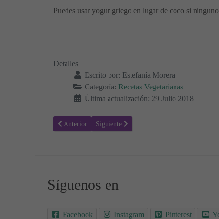
Puedes usar yogur griego en lugar de coco si ninguno 
Detalles
Escrito por:
Estefanía Morera
Categoría:
Recetas Vegetarianas
Última actualización: 29 Julio 2018
Artículo anterior: Receta para hacer Falafel - Recetas con
Artículo siguiente: Receta de Empanadillas 
Anterior
Siguiente
Síguenos en
Facebook
Instagram
Pinterest
Y