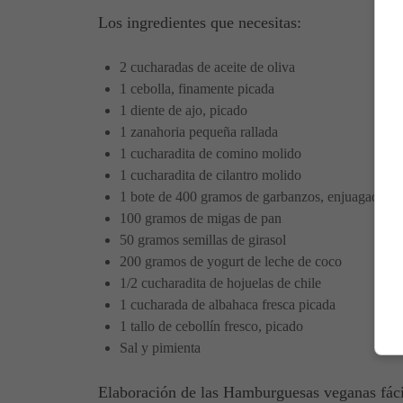
Los ingredientes que necesitas:
2 cucharadas de aceite de oliva
1 cebolla, finamente picada
1 diente de ajo, picado
1 zanahoria pequeña rallada
1 cucharadita de comino molido
1 cucharadita de cilantro molido
1 bote de 400 gramos de garbanzos, enjuagados y
100 gramos de migas de pan
50 gramos semillas de girasol
200 gramos de yogurt de leche de coco
1/2 cucharadita de hojuelas de chile
1 cucharada de albahaca fresca picada
1 tallo de cebollín fresco, picado
Sal y pimienta
Elaboración de las Hamburguesas veganas fáci