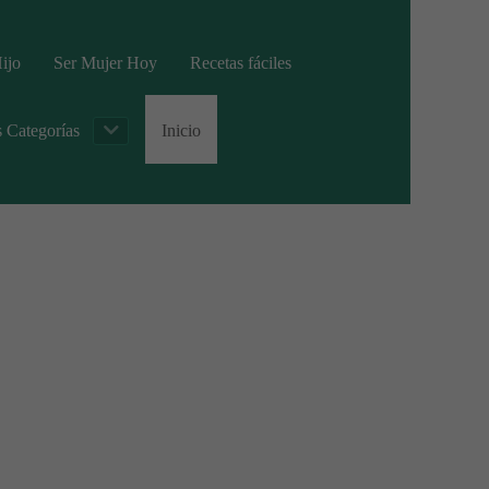
ijo
Ser Mujer Hoy
Recetas fáciles
s Categorías
Inicio