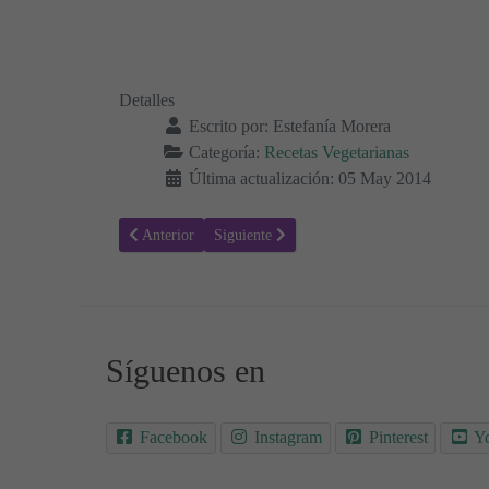
Detalles
Escrito por:
Estefanía Morera
Categoría:
Recetas Vegetarianas
Última actualización: 05 May 2014
Artículo anterior: Sopa de Verduras, Tofu y Algas Wakam
Artículo siguiente: Ajos tiernos a la plancha
Anterior
Siguiente
Síguenos en
Facebook
Instagram
Pinterest
Y