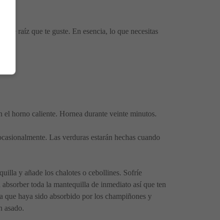
e de raíz que te guste. En esencia, lo que necesitas
n el horno caliente. Hornea durante veinte minutos.
 ocasionalmente. Las verduras estarán hechas cuando
illa y añade los chalotes o cebollines. Sofríe
absorber toda la mantequilla de inmediato así que ten
asta que haya sido absorbido por los champiñones y
n asado.