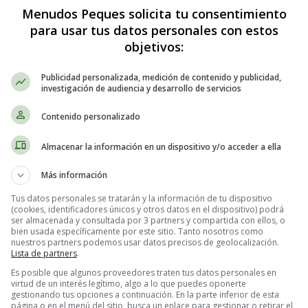
cortado en dados de 1 centímetro
Menudos Peques solicita tu consentimiento
ntímetro
para usar tus datos personales con estos
entímetro
objetivos:
Publicidad personalizada, medición de contenido y publicidad,
investigación de audiencia y desarrollo de servicios
 más
Contenido personalizado
Almacenar la información en un dispositivo y/o acceder a ella
Más información
Tus datos personales se tratarán y la información de tu dispositivo
(cookies, identificadores únicos y otros datos en el dispositivo) podrá
ser almacenada y consultada por 3 partners y compartida con ellos, o
 más
bien usada específicamente por este sitio. Tanto nosotros como
nuestros partners podemos usar datos precisos de geolocalización.
Lista de partners
.
Es posible que algunos proveedores traten tus datos personales en
lado
virtud de un interés legítimo, algo a lo que puedes oponerte
gestionando tus opciones a continuación. En la parte inferior de esta
página o en el menú del sitio, busca un enlace para gestionar o retirar el