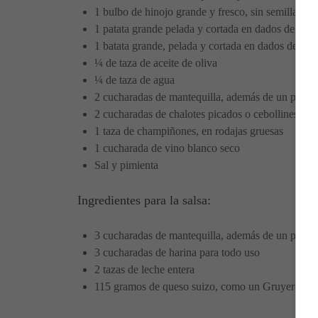
1 bulbo de hinojo grande y fresco, sin semillas y 
1 patata grande pelada y cortada en dados de 1 ce
1 batata grande, pelada y cortada en dados de 1 c
¼ de taza de aceite de oliva
¼ de taza de agua
2 cucharadas de mantequilla, además de un poco
2 cucharadas de chalotes picados o cebollines
1 taza de champiñones, en rodajas gruesas
1 cucharada de vino blanco seco
Sal y pimienta
Ingredientes para la salsa:
3 cucharadas de mantequilla, además de un poco
3 cucharadas de harina para todo uso
2 tazas de leche entera
115 gramos de queso suizo, como un Gruyere ral