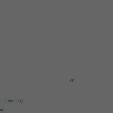
Top
r
Aviso Legal
or