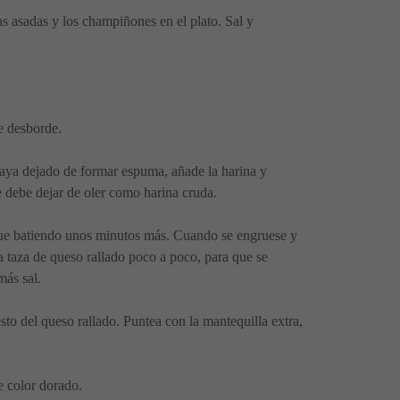
s asadas y los champiñones en el plato. Sal y
e desborde.
 haya dejado de formar espuma, añade la harina y
 debe dejar de oler como harina cruda.
Sigue batiendo unos minutos más. Cuando se engruese y
a taza de queso rallado poco a poco, para que se
más sal.
esto del queso rallado. Puntea con la mantequilla extra,
de color dorado.