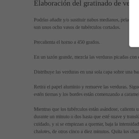
Elaboración del gratinado de verdu
Podrías añadir y/o sustituir nabos medianos, pelados e
son unos ocho vasos de tubérculos cortados.
Precalienta el horno a 450 grados.
En un tazón grande, mezcla las verduras picadas con e
Distribuye las verduras en una sola capa sobre una ba
Retira el papel aluminio y remueve las verduras. Sig
estén tiernas y los bordes están comenzando a caramel
Mientras que los tubérculos están asándose, calienta 
durante un minuto o dos hasta que esté suave y transl
cuidado, y si se empiezan a quemar, baja la intensidad
chalotes, de otros cinco a diez minutos. Quita los ch