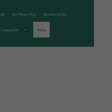
ijo
Ser Mujer Hoy
Recetas fáciles
s Categorías
Inicio