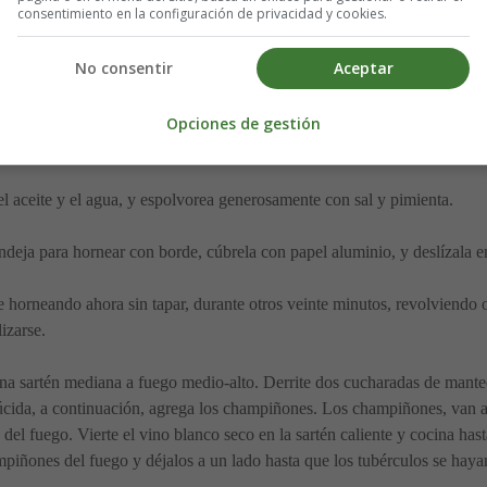
ras:
consentimiento en la configuración de privacidad y cookies.
No consentir
Aceptar
n cubitos por raíz de apio, ñame, papas nuevas, o cualquier otra legumbr
Opciones de gestión
l aceite y el agua, y espolvorea generosamente con sal y pimienta.
ndeja para hornear con borde, cúbrela con papel aluminio, y deslízala e
ue horneando ahora sin tapar, durante otros veinte minutos, revolviendo
izarse.
una sartén mediana a fuego medio-alto. Derrite dos cucharadas de mantequ
úcida, a continuación, agrega los champiñones. Los champiñones, van a 
 del fuego. Vierte el vino blanco seco en la sartén caliente y cocina h
ampiñones del fuego y déjalos a un lado hasta que los tubérculos se haya