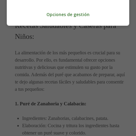
¡Y voilà! Tu puré de puerros y guisantes está listo para
conquistar los paladares más exigentes.
Opciones de gestión
Recetas Saludables y Caseras para
Niños:
La alimentación de los más pequeños es crucial para su
desarrollo. Por ello, es fundamental ofrecer opciones
nutritivas y deliciosas que estimulen su gusto por la
comida. Además del puré que acabamos de preparar, aquí
te dejo algunas recetas fáciles y saludables para consentir
a tus pequeños:
1. Puré de Zanahoria y Calabacín:
Ingredientes: Zanahorias, calabacines, patata.
Elaboración: Cocina y tritura los ingredientes hasta
obtener un puré suave y colorido.