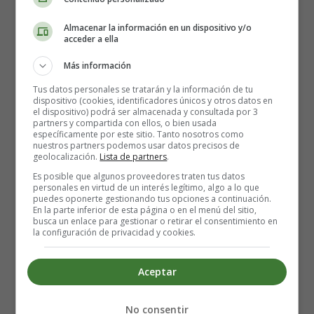
Almacenar la información en un dispositivo y/o
Comencemos por cocinar la papa. Pela y corta en
acceder a ella
cubitos, luego hiérvela durante 15 a 20 minutos o
Más información
hasta que esté tierna. Tritura la papa, agregando un
poco del agua de cocción para lograr la consistencia
Tus datos personales se tratarán y la información de tu
deseada.
dispositivo (cookies, identificadores únicos y otros datos en
el dispositivo) podrá ser almacenada y consultada por 3
Mientras la papa hierve, ocupémonos de los
partners y compartida con ellos, o bien usada
guisantes, los puerros y la menta. Cocina al vapor o
específicamente por este sitio. Tanto nosotros como
nuestros partners podemos usar datos precisos de
hierve estos ingredientes juntos durante 8 a 10
geolocalización.
Lista de partners
.
minutos o hasta que estén tiernos.
Es posible que algunos proveedores traten tus datos
Con la ayuda de una batidora, haz un puré con los
personales en virtud de un interés legítimo, algo a lo que
puedes oponerte gestionando tus opciones a continuación.
guisantes y los puerros hasta obtener una mezcla
En la parte inferior de esta página o en el menú del sitio,
suave. Si es necesario, agrega un poco del líquido de
busca un enlace para gestionar o retirar el consentimiento en
la configuración de privacidad y cookies.
cocción reservado para aflojar la mezcla.
Luego, incorpora los guisantes y los puerros al puré
de papa y mezcla hasta obtener una consistencia
Aceptar
suave y homogénea.
No consentir