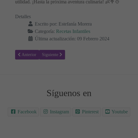
utilidad. ¡Hasta la próxima aventura culinaria! 👶🥦🍲
Detalles
Escrito por:
Estefanía Morera
Categoría:
Recetas Infantiles
Última actualización: 09 Febrero 2024
Artículo anterior: Receta para hacer Gofres Arcoíris - waffles de ver
Artículo siguiente: Puré de pollo al curry, para bebés
Anterior
Siguiente
Síguenos en
Facebook
Instagram
Pinterest
Youtube