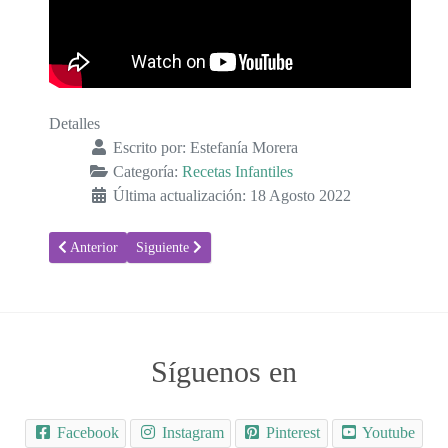
Detalles
Escrito por:
Estefanía Morera
Categoría:
Recetas Infantiles
Última actualización: 18 Agosto 2022
Artículo anterior: Receta para hacer Tortitas de garbanzos
Artículo siguiente: Puré de Puerros y Guisantes, para
Anterior
Siguiente
Síguenos en
Facebook
Instagram
Pinterest
Youtube