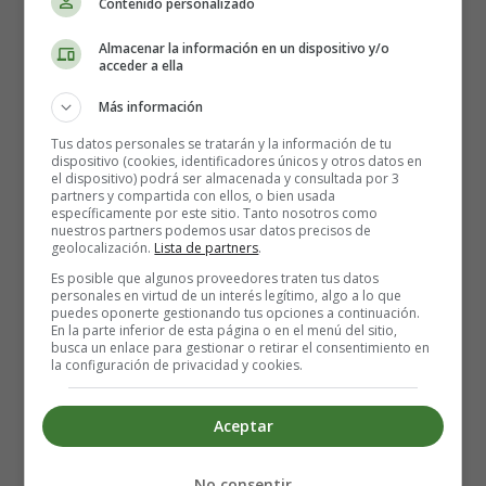
1 cucharadita de hierbas mixtas, secas
Contenido personalizado
2 zanahorias
Almacenar la información en un dispositivo y/o
2 papas
acceder a ella
Elaboración del Puré de Estofado de ternera:
Más información
Tus datos personales se tratarán y la información de tu
Lavar, pelar y picar las zanahorias y las papas.
dispositivo (cookies, identificadores únicos y otros datos en
el dispositivo) podrá ser almacenada y consultada por 3
partners y compartida con ellos, o bien usada
Colocar la carne en una cacerola con las hierbas, luego
específicamente por este sitio. Tanto nosotros como
nuestros partners podemos usar datos precisos de
agregar suficiente agua para cubrir.
geolocalización.
Lista de partners
.
Es posible que algunos proveedores traten tus datos
Agregar las zanahorias y papas picadas.
personales en virtud de un interés legítimo, algo a lo que
puedes oponerte gestionando tus opciones a continuación.
En la parte inferior de esta página o en el menú del sitio,
Cubrir, hervir y cocinar a fuego lento durante 20–25
busca un enlace para gestionar o retirar el consentimiento en
la configuración de privacidad y cookies.
minutos, o hasta que la carne y las verduras estén
cocidas.
Aceptar
Drenar el caldo de cocción y reservarlo.
No consentir