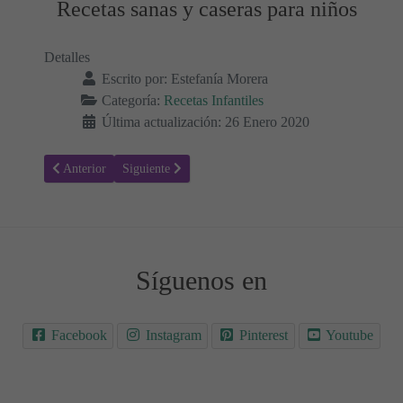
Recetas sanas y caseras para niños
Detalles
Escrito por:
Estefanía Morera
Categoría:
Recetas Infantiles
Última actualización: 26 Enero 2020
Artículo anterior: Puré de cordero afrutado para bebés 🍲👶
Artículo siguiente: Receta para hacer Pollo al curry af
Anterior
Siguiente
Síguenos en
Facebook
Instagram
Pinterest
Youtube