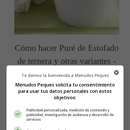
Cómo hacer Puré de Estofado
de ternera y otras variantes -
Recetas Caseras
Te damos la bienvenida a Menudos Peques
Menudos Peques solicita tu consentimiento
para usar tus datos personales con estos
Recetas fáciles para bebés
objetivos:
Los ingredientes que necesitas:
Publicidad personalizada, medición de contenido y
publicidad, investigación de audiencia y desarrollo de
servicios
450 gramos de carne magra de ternera picada