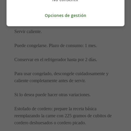
Hacer puré con la carne y las verduras, agregando el
agua de cocción según sea necesario para lograr la
Opciones de gestión
consistencia requerida.
Servir caliente.
Puede congelarse. Plazo de consumo: 1 mes.
Conservar en el refrigerador hasta por 2 días.
Para usar congelado, descongele cuidadosamente y
caliente completamente antes de servir.
Si lo desea puede hacer otras variaciones.
Estofado de cordero: prepare la receta básica
reemplazando la carne con 225 gramos de cubitos de
cordero deshuesados ​​o cordero picado.