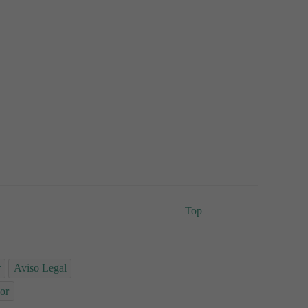
Top
r
Aviso Legal
or