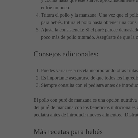
y cocina hasta que esté suave, aproximadamente de
enfríe un poco.
Tritura el pollo y la manzana: Una vez que el poll
para bebés, tritura el pollo hasta obtener una con
Ajusta la consistencia: Si el puré parece demasiad
poco más de pollo triturado. Asegúrate de que la c
Consejos adicionales:
Puedes variar esta receta incorporando otras frut
Es importante asegurarse de que todos los ingredien
Siempre consulta con el pediatra antes de introduc
El pollo con puré de manzana es una opción nutritiva y
del puré de manzana con los beneficios nutricionales d
pediatra antes de introducir nuevos alimentos. ¡Disfru
Más recetas para bebés