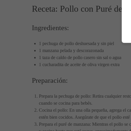
Receta: Pollo con Puré de 
Ingredientes:
1 pechuga de pollo deshuesada y sin piel
1 manzana pelada y descorazonada
1 taza de caldo de pollo casero sin sal o agua
1 cucharadita de aceite de oliva virgen extra
Preparación:
Prepara la pechuga de pollo: Retira cualquier res
cuando se cocina para bebés.
Cocina el pollo: En una olla pequeña, agrega el c
estén bien cocidos. Asegúrate de que el pollo esté 
Prepara el puré de manzana: Mientras el pollo se 