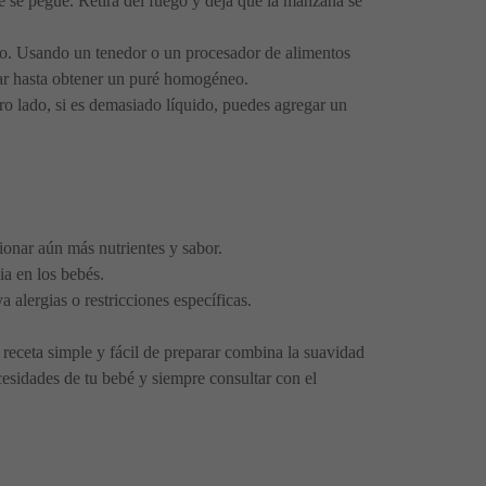
e se pegue. Retira del fuego y deja que la manzana se
rado. Usando un tenedor o un procesador de alimentos
urar hasta obtener un puré homogéneo.
tro lado, si es demasiado líquido, puedes agregar un
ionar aún más nutrientes y sabor.
ia en los bebés.
 alergias o restricciones específicas.
a receta simple y fácil de preparar combina la suavidad
cesidades de tu bebé y siempre consultar con el