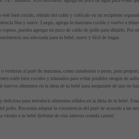
 5 a 7 minutos. Si es necesario, agrega un poco de agua para evitar qu
o esté bien cocido, retíralo del caldo y colócalo en un recipiente sepa
sistencia fina y suave. Luego, agrega la manzana cocida y vuelve a trit
o espeso, puedes agregar un poco de caldo de pollo para diluirlo. Por o
onsistencia sea adecuada para tu bebé, suave y fácil de tragar.
as o verduras al puré de manzana, como zanahorias o peras, para proporc
tes estén bien cocidos y triturados para evitar posibles riesgos de asfix
ir nuevos alimentos en la dieta de tu bebé para asegurarte de que no haya
 deliciosa para introducir alimentos sólidos en la dieta de tu bebé. Est
el pollo. Recuerda adaptar la consistencia del puré de acuerdo a las ne
ta viendo a tu bebé disfrutar de esta sabrosa comida casera!