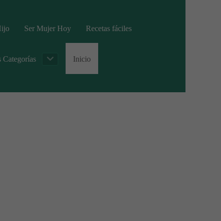
ijo
Ser Mujer Hoy
Recetas fáciles
s Categorías
Inicio