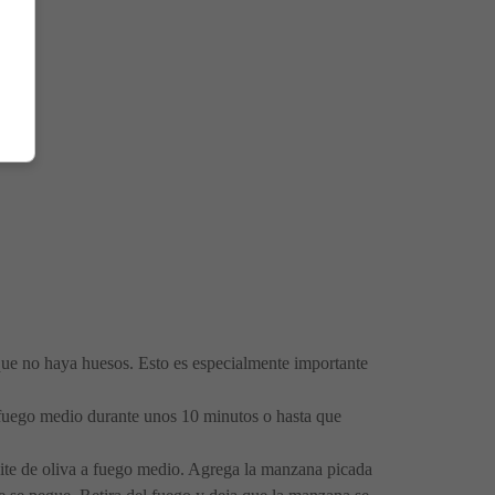
 que no haya huesos. Esto es especialmente importante
 a fuego medio durante unos 10 minutos o hasta que
ceite de oliva a fuego medio. Agrega la manzana picada