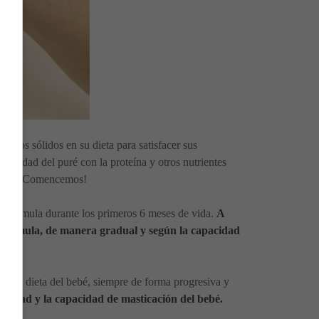
ntos sólidos en su dieta para satisfacer sus
uavidad del puré con la proteína y otros nutrientes
 bebés. ¡Comencemos!
 fórmula durante los primeros 6 meses de vida.
A
o fórmula, de manera gradual y según la capacidad
en la dieta del bebé, siempre de forma progresiva y
la edad y la capacidad de masticación del bebé.