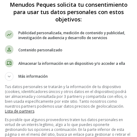
Menudos Peques solicita tu consentimiento
para usar tus datos personales con estos
objetivos:
Publicidad personalizada, medición de contenido y publicidad,
investigación de audiencia y desarrollo de servicios
Contenido personalizado
ros años de vida de un bebé. Es importante introducir gradualmente alime
Almacenar la información en un dispositivo y/o acceder a ella
 excelente opción es el pollo con puré de manzana, ya que combina la s
Más información
 receta fácil y deliciosa para preparar pollo con puré de manzana para
Tus datos personales se tratarán y la información de tu dispositivo
(cookies, identificadores únicos y otros datos en el dispositivo) podrá
da que los bebés sean alimentados exclusivamente con leche materna o
ser almacenada y consultada por 3 partners y compartida con ellos, o
ducción de alimentos complementarios, junto con la leche materna 
bien usada específicamente por este sitio. Tanto nosotros como
nuestros partners podemos usar datos precisos de geolocalización.
Lista de partners
.
Es posible que algunos proveedores traten tus datos personales en
a partir de los 6 meses de edad se pueden introducir alimentos sólidos 
virtud de un interés legítimo, algo a lo que puedes oponerte
ye la introducción de carnes, como el pollo, de manera adecuada a 
gestionando tus opciones a continuación. En la parte inferior de esta
página o en el menú del sitio, busca un enlace para gestionar o retirar el