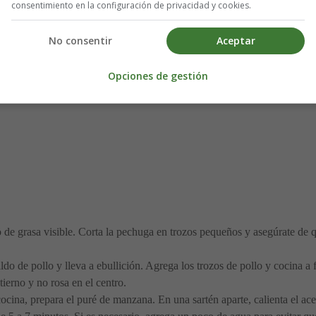
consentimiento en la configuración de privacidad y cookies.
Manzana para bebés
No consentir
Aceptar
Opciones de gestión
to de grasa visible. Corta la pechuga en trozos pequeños y asegúrate de
aldo de pollo y lleva a ebullición. Agrega los trozos de pollo y cocina
tierno y no rosa en el centro.
cocina, prepara el puré de manzana. En una sartén aparte, calienta el a