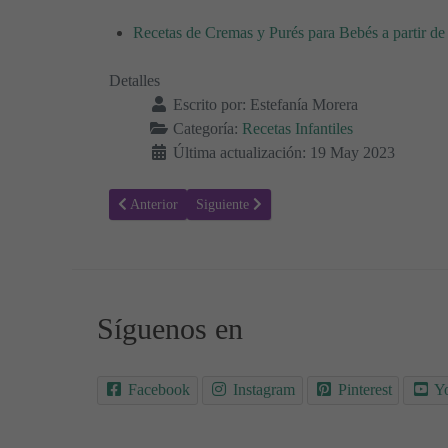
Recetas de Cremas y Purés para Bebés a partir de
Detalles
Escrito por:
Estefanía Morera
Categoría:
Recetas Infantiles
Última actualización: 19 May 2023
Artículo anterior: Receta de Crema de Judías: Sencilla, E
Artículo siguiente: Ensalada de Calabacín c
Anterior
Siguiente
Síguenos en
Facebook
Instagram
Pinterest
Y