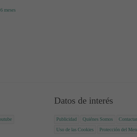
 6 meses
conómica y Deliciosa
on Tomate: Receta Paso a Paso 🥗
Datos de interés
outube
Publicidad
Quiénes Somos
Contacta
Uso de las Cookies
Protección del Men