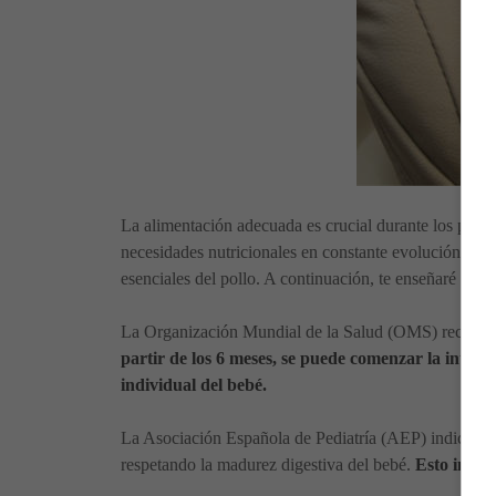
La alimentación adecuada es crucial durante los prime
necesidades nutricionales en constante evolución. Una
esenciales del pollo. A continuación, te enseñaré una
La Organización Mundial de la Salud (OMS) recomien
partir de los 6 meses, se puede comenzar la intro
individual del bebé.
La Asociación Española de Pediatría (AEP) indica que 
respetando la madurez digestiva del bebé.
Esto inclu