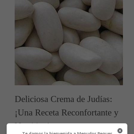
Deliciosa Crema de Judías:
¡Una Receta Reconfortante y
Nutritiva!
Te damos la bienvenida a Menudos Peques