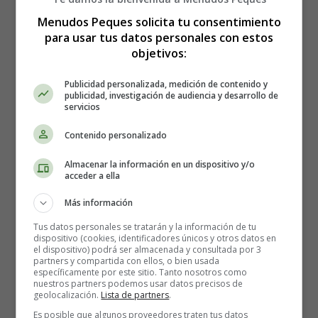
Menudos Peques solicita tu consentimiento
La cocina es un arte que nos permite explorar sabores,
para usar tus datos personales con estos
texturas y combinaciones de ingredientes. Hoy te
objetivos:
presento una receta exquisita y reconfortante: la crema de
judías. Esta receta es perfecta para aquellos días fríos en
Publicidad personalizada, medición de contenido y
los que deseas una comida caliente y nutritiva. La crema
publicidad, investigación de audiencia y desarrollo de
servicios
de judías es fácil de preparar, económica y, lo mejor de
todo, ¡sabrosa! En este artículo, te guiaré paso a paso
Contenido personalizado
para que puedas disfrutar de esta deliciosa receta en la
comodidad de tu hogar.
Almacenar la información en un dispositivo y/o
acceder a ella
Receta: Crema de Judías
Más información
Tus datos personales se tratarán y la información de tu
dispositivo (cookies, identificadores únicos y otros datos en
Ingredientes:
el dispositivo) podrá ser almacenada y consultada por 3
partners y compartida con ellos, o bien usada
específicamente por este sitio. Tanto nosotros como
nuestros partners podemos usar datos precisos de
500 gramos de judías blancas cocidas
geolocalización.
Lista de partners
.
1 cebolla grande, picada finamente
Es posible que algunos proveedores traten tus datos