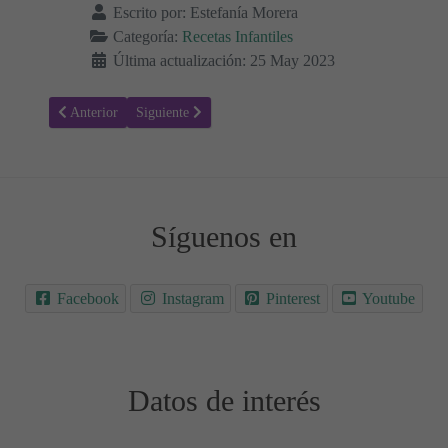
Escrito por:
Estefanía Morera
Categoría:
Recetas Infantiles
Última actualización: 25 May 2023
Artículo anterior: Receta de Crema Natural de Zanahorias para Bebés 
Artículo siguiente: Pollo con Puré de Manzana para Beb
Anterior
Siguiente
Síguenos en
Facebook
Instagram
Pinterest
Youtube
Datos de interés