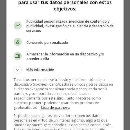
para usar tus datos personales con estos
objetivos:
Publicidad personalizada, medición de contenido y
publicidad, investigación de audiencia y desarrollo de
servicios
Contenido personalizado
Los ingredientes para 4 personas que
Almacenar la información en un dispositivo y/o
necesitas para hacer Garbanzos con
acceder a ella
espinacas y huevo duro son:
Más información
Tus datos personales se tratarán y la información de tu
240 gramos de
garbanzos
dispositivo (cookies, identificadores únicos y otros datos en
el dispositivo) podrá ser almacenada y consultada por 3
600 gramos de
espinacas frescas
partners y compartida con ellos, o bien usada
30 gramos de
arroz
específicamente por este sitio. Tanto nosotros como
nuestros partners podemos usar datos precisos de
2
huevos
medianos
geolocalización.
Lista de partners
.
2 ajos
Es posible que algunos proveedores traten tus datos
3 cucharadas soperas de tomate triturado natural
personales en virtud de un interés legítimo, algo a lo que
4 cucharadas soperas de aceite de oliva virgen
puedes oponerte gestionando tus opciones a continuación.
En la parte inferior de esta página o en el menú del sitio,