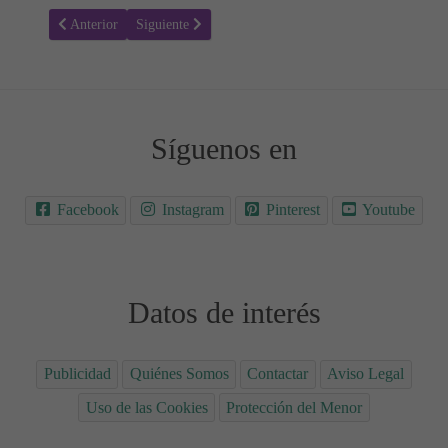
Artículo anterior: Lentejas con crema de verduras
Artículo siguiente: Alubias blancas con calamares
Anterior
Siguiente
Síguenos en
Facebook
Instagram
Pinterest
Youtube
Datos de interés
Publicidad
Quiénes Somos
Contactar
Aviso Legal
Uso de las Cookies
Protección del Menor