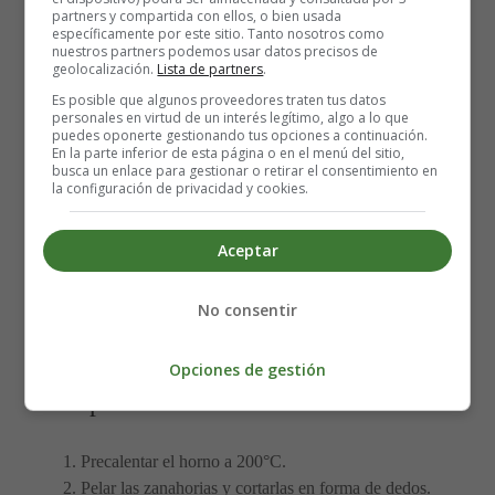
partners y compartida con ellos, o bien usada
específicamente por este sitio. Tanto nosotros como
Ingredientes:
nuestros partners podemos usar datos precisos de
geolocalización.
Lista de partners
.
Es posible que algunos proveedores traten tus datos
6 zanahorias grandes
personales en virtud de un interés legítimo, algo a lo que
1/2 taza de harina de trigo
puedes oponerte gestionando tus opciones a continuación.
En la parte inferior de esta página o en el menú del sitio,
1/2 taza de harina de maíz
busca un enlace para gestionar o retirar el consentimiento en
2 huevos
la configuración de privacidad y cookies.
1 cucharadita de sal
1 cucharadita de pimienta negra
Aceptar
1/2 cucharadita de ajo en polvo
1/2 taza de queso rallado
No consentir
1/4 taza de ketchup
1/4 taza de salsa Worcestershire
Opciones de gestión
Preparación:
Precalentar el horno a 200°C.
Pelar las zanahorias y cortarlas en forma de dedos.