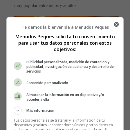
muy popular entre niños y adultos.
Te damos la bienvenida a Menudos Peques
Menudos Peques solicita tu consentimiento
para usar tus datos personales con estos
objetivos:
Publicidad personalizada, medición de contenido y
publicidad, investigación de audiencia y desarrollo de
servicios
Contenido personalizado
Almacenar la información en un dispositivo y/o
Ahora bien,
¿Qué sería de Halloween sin una buena
acceder a ella
mesa llena de dulces y postres temáticos?
La receta
Más información
que te propongo es una opción saludable y divertida para
sorprender a tus invitados. Además, es muy fácil de
Tus datos personales se tratarán y la información de tu
dispositivo (cookies, identificadores únicos y otros datos en
preparar.
el dispositivo) podrá ser almacenada y consultada por 3