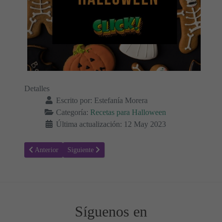
Detalles
Escrito por:
Estefanía Morera
Categoría:
Recetas para Halloween
Última actualización: 12 May 2023
Artículo anterior: Receta de Tarta Halloween con forma de calabaza 
Artículo siguiente: Ojos de Zombie: La receta escalofr
Anterior
Siguiente
Síguenos en