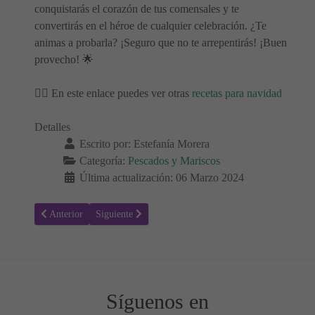
conquistarás el corazón de tus comensales y te
convertirás en el héroe de cualquier celebración. ¿Te
animas a probarla? ¡Seguro que no te arrepentirás! ¡Buen
provecho! 🌟
👉🏻 En este enlace puedes ver otras
recetas para navidad
Detalles
Escrito por:
Estefanía Morera
Categoría:
Pescados y Mariscos
Última actualización: 06 Marzo 2024
Artículo anterior: Salpicón Oriental: Un Placer para los Sentidos y 
Artículo siguiente: Cómo hacer Mero a la mallorquina
Anterior
Siguiente
Síguenos en