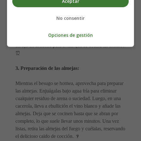
aceite! 🌿
Aceptar
Introduce la bandeja en el horno y deja que el besugo se
No consentir
hornee durante aproximadamente 15 minutos. Este
tiempo es suficiente para que el pescado se cocine de
Opciones de gestión
manera uniforme y conserve toda su jugosidad. ¡Mantén
un ojo en el horno para evitar que se cocine en exceso!
⏰
3. Preparación de las almejas:
Mientras el besugo se hornea, aprovecha para preparar
las almejas. Enjuágalas bajo agua fría para eliminar
cualquier residuo de arena o suciedad. Luego, en una
cacerola, lleva a ebullición el vino blanco y añade las
almejas. Deja que se cocinen hasta que se abran por
completo, lo que suele llevar unos minutos. Una vez
listas, retira las almejas del fuego y cuélalas, reservando
el delicioso caldo de cocción. 🍷