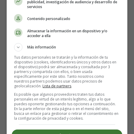
publicidad, investigación de audiencia y desarrollo de
servicios
Elaboración paso a paso:
Contenido personalizado
1. Preparación del besugo:
Almacenar la información en un dispositivo y/o
acceder a ella
Lo primero que debes hacer es limpiar cuidadosamente el
Más información
besugo, asegurándote de retirar todas las escamas y
vísceras. Luego, lávalo bajo agua fría y sécalo con papel
Tus datos personales se tratarán y la información de tu
dispositivo (cookies, identificadores únicos y otros datos en
absorbente. Este paso es crucial para garantizar un
el dispositivo) podrá ser almacenada y consultada por 3
resultado final impecable. 💧
partners y compartida con ellos, o bien usada
específicamente por este sitio. Tanto nosotros como
nuestros partners podemos usar datos precisos de
2. Sazonado y horneado:
geolocalización.
Lista de partners
.
Es posible que algunos proveedores traten tus datos
Precalienta tu horno a 220ºC. Coloca el besugo en una
personales en virtud de un interés legítimo, algo a lo que
puedes oponerte gestionando tus opciones a continuación.
bandeja apta para horno y sazónalo generosamente con
En la parte inferior de esta página o en el menú del sitio,
sal y pimienta al gusto. A continuación, rocía la superficie
busca un enlace para gestionar o retirar el consentimiento en
la configuración de privacidad y cookies.
con un chorrito de aceite de oliva virgen extra para darle
un toque de sabor y jugosidad. ¡No escatimes en el