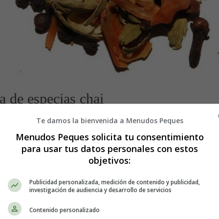
 de especias chai
Te damos la bienvenida a Menudos Peques
las formas más gratificantes de explorarla es a través de la creación de
Menudos Peques solicita tu consentimiento
rras lejanas con su exquisito aroma y sabor reconfortante. En este artícul
para usar tus datos personales con estos
uténticos.
Descubre cómo disfrutar de esta deliciosa bebida caliente en
objetivos:
hai:
Publicidad personalizada, medición de contenido y publicidad,
investigación de audiencia y desarrollo de servicios
pecias tradicionalmente utilizada en la India y otros países de Asia. Es
Contenido personalizado