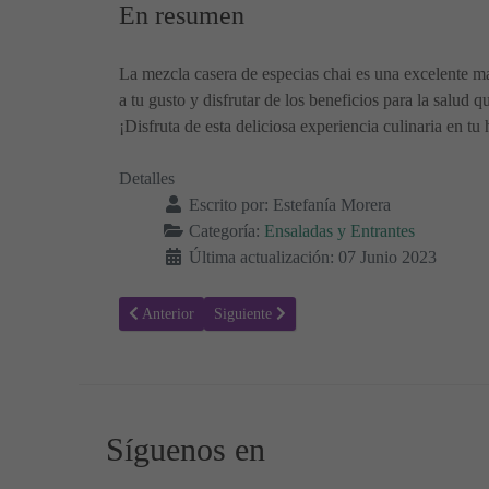
En resumen
La mezcla casera de especias chai es una excelente ma
a tu gusto y disfrutar de los beneficios para la salud
¡Disfruta de esta deliciosa experiencia culinaria en tu
Detalles
Escrito por:
Estefanía Morera
Categoría:
Ensaladas y Entrantes
Última actualización: 07 Junio 2023
Artículo anterior: ¡Las ensaladas más creativas que te har
Artículo siguiente: Ensalada templada de gar
Anterior
Siguiente
Síguenos en