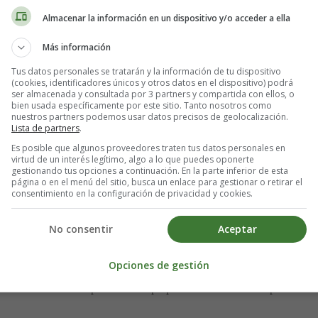
iedades saludables y beneficiosas. Las especias chai más comunes inclu
Almacenar la información en un dispositivo y/o acceder a ella
que aporta un sabor reconfortante a la mezcla de especias chai. Además 
Más información
ngre y mejorar la digestión.
te con un sabor distintivo y ligeramente picante. Añade un toque refres
Tus datos personales se tratarán y la información de tu dispositivo
(cookies, identificadores únicos y otros datos en el dispositivo) podrá
orias.
ser almacenada y consultada por 3 partners y compartida con ellos, o
y un sabor terroso a la mezcla de especias chai. Esta raíz aromática es 
bien usada específicamente por este sitio. Tanto nosotros como
nuestros partners podemos usar datos precisos de geolocalización.
iar las náuseas.
Lista de partners
.
apullos con un sabor intenso y picante. Añaden profundidad y calidez a 
Es posible que algunos proveedores traten tus datos personales en
sicas
.
virtud de un interés legítimo, algo a lo que puedes oponerte
gestionando tus opciones a continuación. En la parte inferior de esta
 distintivo y dulce, con un toque de regaliz. Agrega un aroma y sabor úni
página o en el menú del sitio, busca un enlace para gestionar o retirar el
consentimiento en la configuración de privacidad y cookies.
 de especias chai:
No consentir
Aceptar
Opciones de gestión
a mezcla de especias chai, es hora de
aprender cómo combinarlas en 
s una receta sencilla para hacer tu propia mezcla casera de especias chai