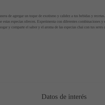
nera de agregar un toque de exotismo y calidez a tus bebidas y recetas.
 que estas especias ofrecen. Experimenta con diferentes combinaciones y 
 hogar y comparte el sabor y el aroma de las especias chai con tus seres 
án amar las verduras! 🥗💚
banzos: Cocina nutritiva y creativa
Datos de interés