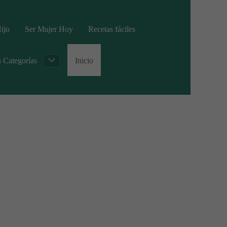
ijo
Ser Mujer Hoy
Recetas fáciles
s Categorías
Inicio