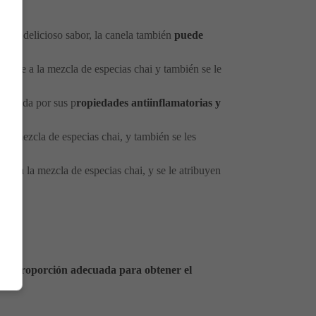
yen:
de su delicioso sabor, la canela también
puede
cante a la mezcla de especias chai y también se le
conocida por sus p
ropiedades antiinflamatorias y
la mezcla de especias chai, y también se les
cos a la mezcla de especias chai, y se le atribuyen
la proporción adecuada para obtener el
: