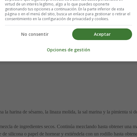
virtud de un interés legítimo, algo a lo que puedes oponerte
gestionando tus opciones a continuación. En la parte inferior de esta
página o en el menú del sitio, busca un enlace para gestionar o retirar el
consentimiento en la configuración de privacidad y cookies.
 siguientes ingredientes:
No consentir
Aceptar
Opciones de gestión
 la harina de sésamo, la linaza molida, la sal marina y la pimienta si 
mezcla de ingredientes secos. Continúa mezclando hasta obtener una m
 de silicona o papel de hornear y extiéndela con un rodillo hasta obten