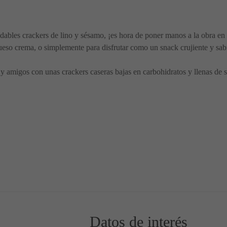
ables crackers de lino y sésamo, ¡es hora de poner manos a la obra en 
eso crema, o simplemente para disfrutar como un snack crujiente y sab
a y amigos con unas crackers caseras bajas en carbohidratos y llenas de
rrano y Mozzarella
atos
Datos de interés