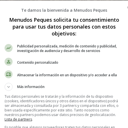
Te damos la bienvenida a Menudos Peques
Menudos Peques solicita tu consentimiento
para usar tus datos personales con estos
objetivos:
Publicidad personalizada, medición de contenido y publicidad,
investigación de audiencia y desarrollo de servicios
 y sésamo bajas en carbohidratos: R
Contenido personalizado
Almacenar la información en un dispositivo y/o acceder a ella
tus snacks? ¡Has llegado al lugar indicado! En este artículo, te enseña
idratos y llenarte de sabor y nutrientes.
Más información
Tus datos personales se tratarán y la información de tu dispositivo
(cookies, identificadores únicos y otros datos en el dispositivo) podrá
ser almacenada y consultada por 3 partners y compartida con ellos, o
bien usada específicamente por este sitio. Tanto nosotros como
nuestros partners podemos usar datos precisos de geolocalización.
ativa para aquellos que siguen una dieta baja en carbohidratos, como la 
Lista de partners
.
 saludables y proteínas, lo que las convierte en un snack ideal para saci
Es posible que algunos proveedores traten tus datos personales en