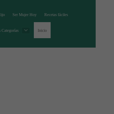
ijo
Ser Mujer Hoy
Recetas fáciles
s Categorías
Inicio