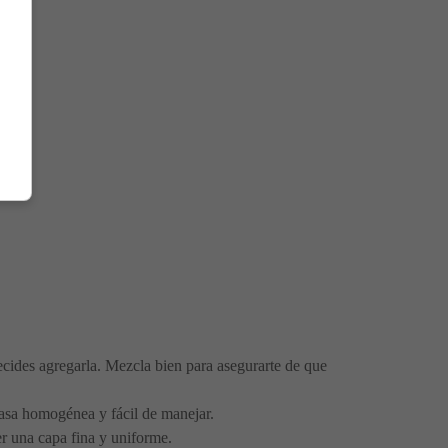
decides agregarla. Mezcla bien para asegurarte de que
asa homogénea y fácil de manejar.
er una capa fina y uniforme.