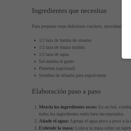
Ingredientes que necesitas
Para preparar estas deliciosas crackers, necesitarás los
1/2 taza de harina de sésamo
1/2 taza de linaza molida
1/2 taza de agua
Sal marina al gusto
Pimienta (opcional)
Semillas de sésamo para espolvorear
Elaboración paso a paso
Mezcla los ingredientes secos:
En un bol, combina
todos los ingredientes estén bien incorporados.
Añade el agua:
Agrega el agua poco a poco a la 
Extiende la masa:
Coloca la masa sobre un tapete