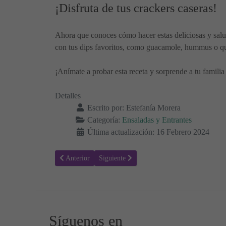
¡Disfruta de tus crackers caseras!
Ahora que conoces cómo hacer estas deliciosas y salud
con tus dips favoritos, como guacamole, hummus o qu
¡Anímate a probar esta receta y sorprende a tu famili
Detalles
Escrito por:
Estefanía Morera
Categoría:
Ensaladas y Entrantes
Última actualización: 16 Febrero 2024
Artículo anterior: Receta para hacer Rollitos de Jamón se
Artículo siguiente: Chips bajas en carbohidr
Anterior
Siguiente
Síguenos en