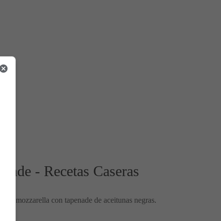
enade - Recetas Caseras
amón y mozzarella con tapenade de aceitunas negras.