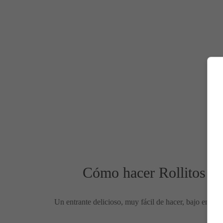
Cómo hacer Rollitos de
Un entrante delicioso, muy fácil de hacer, bajo en ca