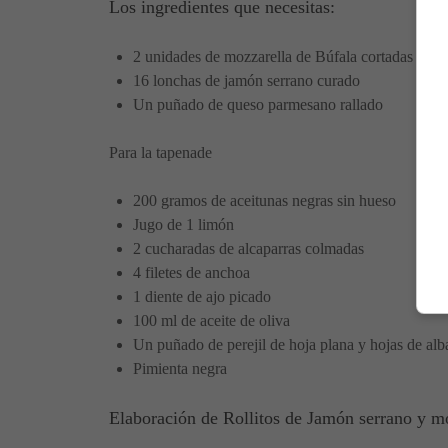
Los ingredientes que necesitas:
2 unidades de mozzarella de Búfala cortadas en 8
16 lonchas de jamón serrano curado
Un puñado de queso parmesano rallado
Para la tapenade
200 gramos de aceitunas negras sin hueso
Jugo de 1 limón
2 cucharadas de alcaparras colmadas
4 filetes de anchoa
1 diente de ajo picado
100 ml de aceite de oliva
Un puñado de perejil de hoja plana y hojas de al
Pimienta negra
Elaboración de Rollitos de Jamón serrano y m