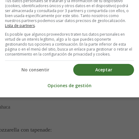
Tus datos personales se tratarán y la información de tu dispositivo
(cookies, identificadores únicos y otros datos en el dispositivo) podrá
ser almacenada y consultada por 3 partners y compartida con ellos, o
bien usada específicamente por este sitio. Tanto nosotros como
 piezas cada una
nuestros partners podemos usar datos precisos de geolocalización.
Lista de partners
.
Es posible que algunos proveedores traten tus datos personales en
virtud de un interés legítimo, algo a lo que puedes oponerte
gestionando tus opciones a continuación. En la parte inferior de esta
página o en el menú del sitio, busca un enlace para gestionar o retirar el
consentimiento en la configuración de privacidad y cookies.
No consentir
Aceptar
Opciones de gestión
bahaca
ozzarella con tapenade: