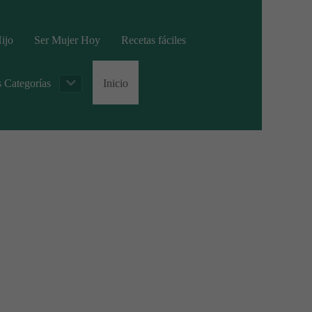
ijo
Ser Mujer Hoy
Recetas fáciles
s Categorías
Inicio