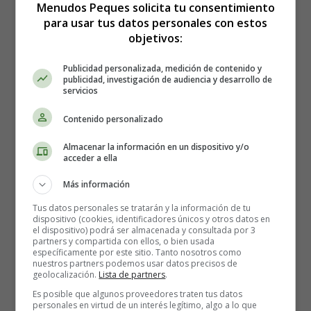
Menudos Peques solicita tu consentimiento
para usar tus datos personales con estos
objetivos:
Publicidad personalizada, medición de contenido y
publicidad, investigación de audiencia y desarrollo de
servicios
Contenido personalizado
Cómo hacer Frittata de papas,
Almacenar la información en un dispositivo y/o
acceder a ella
espárragos y pimiento -
Más información
Recetas Caseras
Tus datos personales se tratarán y la información de tu
dispositivo (cookies, identificadores únicos y otros datos en
el dispositivo) podrá ser almacenada y consultada por 3
partners y compartida con ellos, o bien usada
Los ingredientes que necesitas:
específicamente por este sitio. Tanto nosotros como
nuestros partners podemos usar datos precisos de
geolocalización.
Lista de partners
.
2 papas cortadas en trozos grandes
Es posible que algunos proveedores traten tus datos
1 pimiento rojo cortado en trozos grandes
personales en virtud de un interés legítimo, algo a lo que