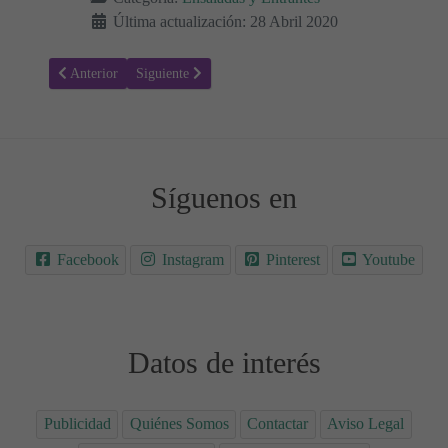
Última actualización: 28 Abril 2020
Artículo anterior: Receta para hacer tortitas de papa y queso 🥔🧀
Artículo siguiente: Receta para hacer Wraps - Fajitas ca
Anterior
Siguiente
Síguenos en
Facebook
Instagram
Pinterest
Youtube
Datos de interés
Publicidad
Quiénes Somos
Contactar
Aviso Legal