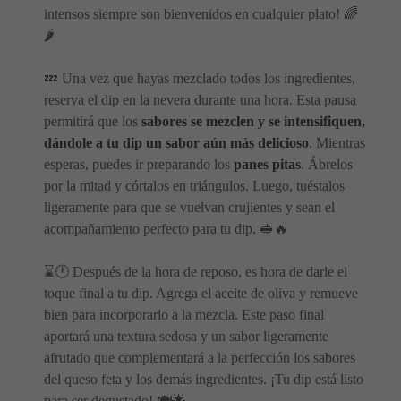
intensos siempre son bienvenidos en cualquier plato! 🌈
🌶️
💤 Una vez que hayas mezclado todos los ingredientes,
reserva el dip en la nevera durante una hora. Esta pausa
permitirá que los
sabores se mezclen y se intensifiquen,
dándole a tu dip un sabor aún más delicioso
. Mientras
esperas, puedes ir preparando los
panes pitas
. Ábrelos
por la mitad y córtalos en triángulos. Luego, tuéstalos
ligeramente para que se vuelvan crujientes y sean el
acompañamiento perfecto para tu dip. 🥪🔥
⌛🕐 Después de la hora de reposo, es hora de darle el
toque final a tu dip. Agrega el aceite de oliva y remueve
bien para incorporarlo a la mezcla. Este paso final
aportará una textura sedosa y un sabor ligeramente
afrutado que complementará a la perfección los sabores
del queso feta y los demás ingredientes. ¡Tu dip está listo
para ser degustado! 🍽️🌟