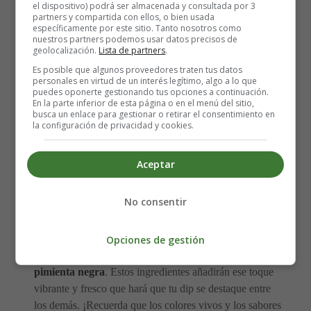
1/2 cucharadita de ralladura de naranja.
el dispositivo) podrá ser almacenada y consultada por 3
partners y compartida con ellos, o bien usada
Pimienta negra al gusto.
específicamente por este sitio. Tanto nosotros como
100 ml de aceite de oliva.
nuestros partners podemos usar datos precisos de
geolocalización.
Lista de partners
.
Pan pita para acompañar.
Es posible que algunos proveedores traten tus datos
personales en virtud de un interés legítimo, algo a lo que
👩‍🍳 Una vez que tengas todos los ingredientes a mano,
puedes oponerte gestionando tus opciones a continuación.
En la parte inferior de esta página o en el menú del sitio,
comienza colocando los quesos y la mayonesa en un bol.
busca un enlace para gestionar o retirar el consentimiento en
Utiliza una batidora para mezclarlos hasta obtener una
la configuración de privacidad y cookies.
consistencia suave y emulsionada. Este paso es crucial
para lograr la cremosidad perfecta de nuestro dip. ¡No te
Aceptar
preocupes si se te hace agua la boca en este punto, es
completamente normal! 😋💦
No consentir
🌶️🧅 A continuación,
añade los pimientos rojos y
verdes picados, las chalotas finamente picadas, la
Opciones de gestión
ralladura de naranja y una generosa cantidad de
pimienta negra
. Estos ingredientes añadirán ese toque
vibrante y fresco que hará que tu dip se destaque entre
los demás. ¡Recuerda que los colores vivos y los sabores