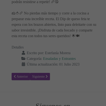
podrán resistirse a repetir! 🥖🤤
🧀🍅🥖 No pierdas más tiempo y corre a la cocina a
preparar esta increíble receta. El Dip de queso feta te
espera con los brazos abiertos, listo para deleitarte con su
sabor irresistible. ¡Disfruta de cada bocado y comparte
esta receta con todos tus seres queridos! 🌟🍽️
Detalles
Escrito por:
Estefanía Morera
Categoría:
Ensaladas y Entrantes
Última actualización: 01 Julio 2023
Artículo anterior: Ensalada Gourmet: Salmón y Queso en una Mezcla 
Artículo siguiente: Ensalada de Coliflor 🌟 Receta Trad
Anterior
Siguiente