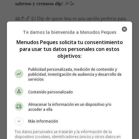
sabroso y cremoso dip
! 🎉🥳
🧀🍅🥖 El Dip de queso feta es una opción perfecta para
cualquier ocasión, desde una reunión informal con
Te damos la bienvenida a Menudos Peques
amigos hasta una cena elegante. Su combinación de
sabores y texturas hará que tus papilas gustativas bailen
Menudos Peques solicita tu consentimiento
para usar tus datos personales con estos
de alegría. 🕺💃
objetivos:
👨‍🍳 ¡Ponte el delantal y vamos a
Publicidad personalizada, medición de contenido y
publicidad, investigación de audiencia y desarrollo de
comenzar! Los ingredientes que
servicios
necesitarás son los siguientes:
Contenido personalizado
240 gramos de queso feta.
Almacenar la información en un dispositivo y/o
acceder a ella
240 gramos de queso cremoso.
100 ml de mayonesa.
Más información
Media taza de pimientos rojos y verdes picados.
Tus datos personales se tratarán y la información de tu
1/4 de taza de chalotas picadas.
dispositivo (cookies, identificadores únicos y otros datos en