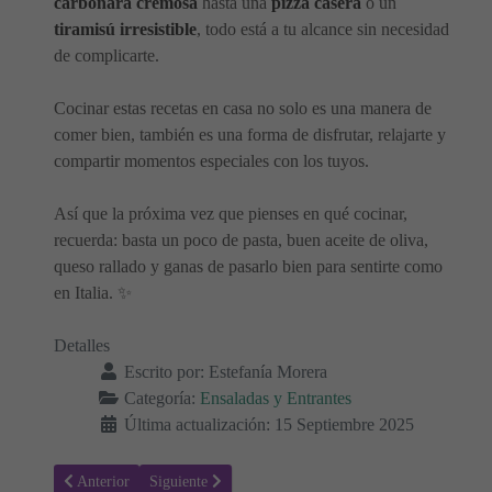
carbonara cremosa
hasta una
pizza casera
o un
tiramisú irresistible
, todo está a tu alcance sin necesidad
de complicarte.
Cocinar estas recetas en casa no solo es una manera de
comer bien, también es una forma de disfrutar, relajarte y
compartir momentos especiales con los tuyos.
Así que la próxima vez que pienses en qué cocinar,
recuerda: basta un poco de pasta, buen aceite de oliva,
queso rallado y ganas de pasarlo bien para sentirte como
en Italia. ✨
Detalles
Escrito por:
Estefanía Morera
Categoría:
Ensaladas y Entrantes
Última actualización: 15 Septiembre 2025
Artículo anterior: Setas de Otoño: Recetas Fáciles y Sabrosas 🍂🍄
Artículo siguiente: Platos con Calabacín Fáciles y Ráp
Anterior
Siguiente