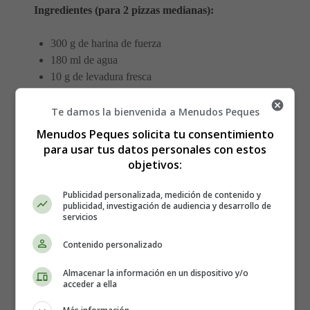
Ingredientes (para 2 pizzas medianas):
300 g de harina de fuerza
180 ml de agua
10 g de levadura fresca
1 cucharadita de sal
200 g de mozzarella fresca
Te damos la bienvenida a Menudos Peques
200 g de passata de tomate
Menudos Peques solicita tu consentimiento
Hojas de albahaca fresca
para usar tus datos personales con estos
Aceite de oliva
objetivos:
Preparación:
Publicidad personalizada, medición de contenido y
publicidad, investigación de audiencia y desarrollo de
servicios
Disuelve la levadura en agua tibia y mézclala con la
harina y la sal. Amasa hasta obtener una masa
Contenido personalizado
elástica.
Almacenar la información en un dispositivo y/o
Deja reposar tapada 1-2 horas.
acceder a ella
Extiende la masa en forma circular y colócala en una
bandeja de horno.