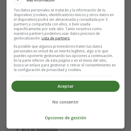
Más información
Cubre con la salsa de tomate, la mozzarella en trozos
Tus datos personales se tratarán y la información de tu
y unas hojas de albahaca.
dispositivo (cookies, identificadores únicos y otros datos en
el dispositivo) podrá ser almacenada y consultada por 3
Hornea a 220 ºC durante 10-12 minutos.
partners y compartida con ellos, o bien usada
específicamente por este sitio. Tanto nosotros como
nuestros partners podemos usar datos precisos de
👉 Consejo: si tienes piedra para pizza, úsala, dará un
geolocalización.
Lista de partners
.
resultado más crujiente.
Es posible que algunos proveedores traten tus datos
personales en virtud de un interés legítimo, algo a lo que
puedes oponerte gestionando tus opciones a continuación.
3. Risotto ai Funghi 🍄
En la parte inferior de esta página o en el menú del sitio,
busca un enlace para gestionar o retirar el consentimiento en
la configuración de privacidad y cookies.
Ingredientes (para 2 personas):
Aceptar
160 g de arroz arborio
1 litro de caldo de verduras o pollo
200 g de champiñones o setas variadas
No consentir
1 cebolla pequeña
1 vaso de vino blanco
Opciones de gestión
50 g de parmesano rallado
40 g de mantequilla