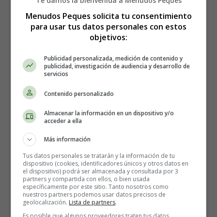
Te damos la bienvenida a Menudos Peques
Menudos Peques solicita tu consentimiento
para usar tus datos personales con estos
objetivos:
Publicidad personalizada, medición de contenido y
publicidad, investigación de audiencia y desarrollo de
servicios
Cómo hacer Salteado rápido
Contenido personalizado
de verduras con fideos -
Almacenar la información en un dispositivo y/o
acceder a ella
Recetas Caseras
Más información
Tus datos personales se tratarán y la información de tu
Los ingredientes que necesitas:
dispositivo (cookies, identificadores únicos y otros datos en
el dispositivo) podrá ser almacenada y consultada por 3
partners y compartida con ellos, o bien usada
1 zanahoria, pelada y en rodajas finas
específicamente por este sitio. Tanto nosotros como
nuestros partners podemos usar datos precisos de
1 cucharadita de chile en polvo
geolocalización.
Lista de partners
.
1 tallo de brócoli, picado en trozos uniformes
Es posible que algunos proveedores traten tus datos