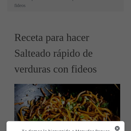
fideos
Receta para hacer
Salteado rápido de
verduras con fideos