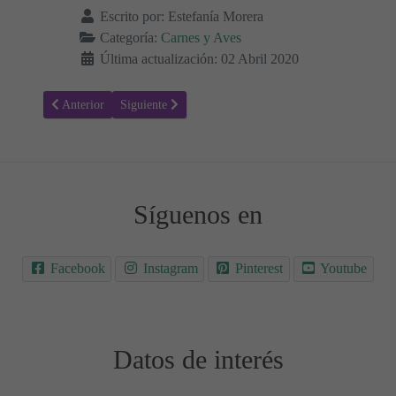
Escrito por:
Estefanía Morera
Categoría:
Carnes y Aves
Última actualización: 02 Abril 2020
Artículo anterior: Receta para hacer Pollo al estilo asiático con col
Artículo siguiente: Receta para hacer Pastel de pastor a
Anterior
Siguiente
Síguenos en
Facebook
Instagram
Pinterest
Youtube
Datos de interés