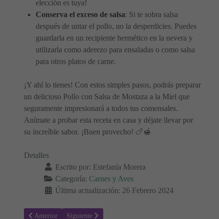
elección es tuya!
Conserva el exceso de salsa
: Si te sobra salsa
después de untar el pollo, no la desperdicies. Puedes
guardarla en un recipiente hermético en la nevera y
utilizarla como aderezo para ensaladas o como salsa
para otros platos de carne.
¡Y ahí lo tienes! Con estos simples pasos, podrás preparar
un delicioso Pollo con Salsa de Mostaza a la Miel que
seguramente impresionará a todos tus comensales.
Anímate a probar esta receta en casa y déjate llevar por
su increíble sabor. ¡Buen provecho! 🍗🍯
Detalles
Escrito por:
Estefanía Morera
Categoría:
Carnes y Aves
Última actualización: 26 Febrero 2024
Artículo anterior: Receta para hacer Pollo con Limón - Recetas Fácil
Artículo siguiente: Receta para hacer Jarretes de Cord
Anterior
Siguiente