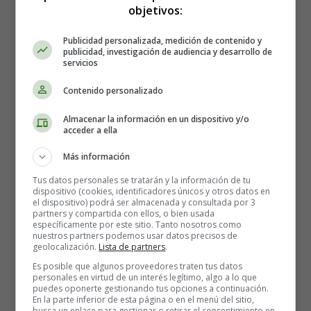
objetivos:
1 kilo de pollo cortado en cuartos
Publicidad personalizada, medición de contenido y
3 cucharadas de mantequilla blanda
publicidad, investigación de audiencia y desarrollo de
6 cucharadas de mostaza
servicios
1 cucharada de mostaza en grano
Contenido personalizado
3 cucharadas de zumo de limón
2 cucharadas de miel
Almacenar la información en un dispositivo y/o
1 cucharada de pimentón
acceder a ella
Pimienta
Más información
Sal
Aceite
Tus datos personales se tratarán y la información de tu
dispositivo (cookies, identificadores únicos y otros datos en
el dispositivo) podrá ser almacenada y consultada por 3
partners y compartida con ellos, o bien usada
Elaboración del Pollo con Salsa de
específicamente por este sitio. Tanto nosotros como
nuestros partners podemos usar datos precisos de
Mostaza a la Miel:
geolocalización.
Lista de partners
.
Es posible que algunos proveedores traten tus datos
personales en virtud de un interés legítimo, algo a lo que
Precalienta el horno
: Enciende el horno y ponlo a
puedes oponerte gestionando tus opciones a continuación.
calentar hasta que alcance los 180ºC, asegurándote
En la parte inferior de esta página o en el menú del sitio,
busca un enlace para gestionar o retirar el consentimiento en